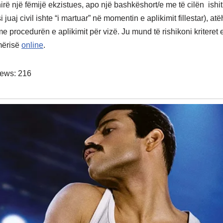
irë një fëmijë ekzistues, apo një bashkëshort/e me të cilën ishit
si juaj civil ishte “i martuar” në momentin e aplikimit fillestar), a
e procedurën e aplikimit për vizë. Ju mund të rishikoni kriteret 
mërisë
online
.
iews:
216