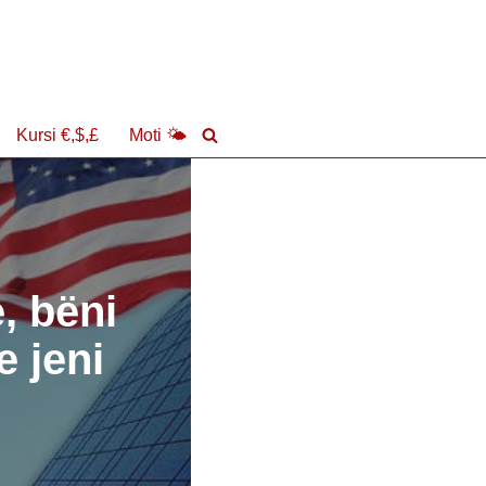
Kursi €,$,£
Moti 🌤
, bëni
e jeni