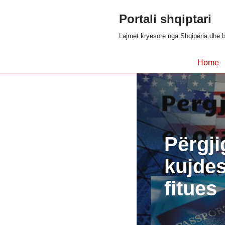
Portali shqiptari
Skip
Lajmet kryesore nga Shqipëria dhe b
to
content
Home
Përgji
kujdes
fitues