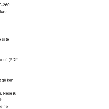
DS-260
lore.
 si të
tarisë (PDF
t që keni
r. Nëse ju
hit
në në