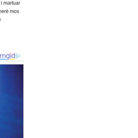
 i martuar
tëherë mos
e