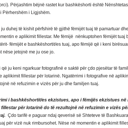
orci). Përjashtim bëjnë rastet kur bashkëshorti është Nënshteta
i Përhershëm i Ligjshëm.
 ju duhej të kishit përfshirë të gjithë fëmijët tuaj të pamartuar d
entin e aplikimit fillestar. Me fëmijë nënkuptohen fëmijët tuaj b
ërit- fëmijët e bashkëshortit/es tuaj, apo fëmijë që i keni birësuar 
t nëse jetojnë me ju ose jo.
 që ju keni ngarkuar fotografinë e saktë për çdo pjesëtar të fami
aplikimit fillestar për lotarinë. Ngatërrimi i fotografive në aplikim
tojnë në refuzimin e vizës për ju dhe familjen tuaj.
imi i bashkëshortit/es ekzistues, apo i fëmijës ekzistues n
t fillestar për lotarinë do të rezultojnë në refuzimin e vizës pë
uaj.
Çdo tarifë e paguar ndaj qeverisë së Shteteve të Bashkuara
uaj për vizë nuk rimbursohet. Nëse në momentin e aplikimit filles