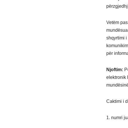
përzgjedhje
Vetëm pasi 
mundësuar p
shqyrtimi 
komunikimi 
për informa
Njoftim:
Pë
elektronik
mundësinë e
Caktimi i d
1. numri ju