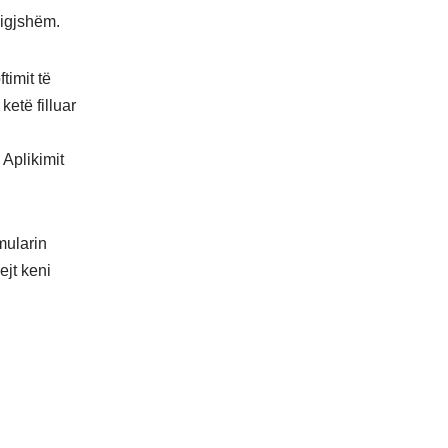
ligjshëm.
timit të
ketë filluar
 Aplikimit
mularin
ejt keni