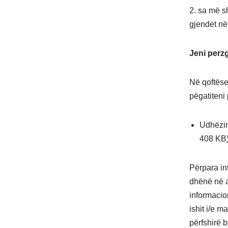
2. sa më s
gjendet në
Jeni perz
Në qoftëse
pëgatiteni 
Udhëzim
408 KB
Përpara in
dhënë në ap
informacion
ishit i/e m
përfshirë 