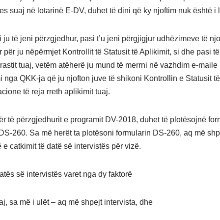
s suaj në lotarinë E-DV, duhet të dini që ky njoftim nuk është i 
ju të jeni përzgjedhur, pasi t’u jeni përgjigjur udhëzimeve të njof
ër ju nëpërmjet Kontrollit të Statusit të Aplikimit, si dhe pasi të 
i rastit tuaj, vetëm atëherë ju mund të merrni në vazhdim e-maile
nga QKK-ja që ju njofton juve të shikoni Kontrollin e Statusit të
cione të reja rreth aplikimit tuaj.
r të përzgjedhurit e programit DV-2018, duhet të plotësojnë for
 DS-260. Sa më herët ta plotësoni formularin DS-260, aq më shp
 catkimit të datë së intervistës për vizë.
atës së intervistës varet nga dy faktorë
aj, sa më i ulët – aq më shpejt intervista, dhe