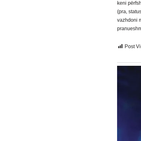
keni përfsh
(pra, statu
vazhdoni m
pranuesh
Post V