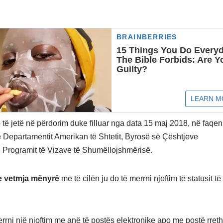
 të jetë në përdorim duke filluar nga data 15 maj 2018, në faqen
 të Departamentit Amerikan të Shtetit, Byrosë së Çështjeve
 Programit të Vizave të Shumëllojshmërisë.
e vetmja mënyrë
me të cilën ju do të merrni njoftim të statusit të
rrni një njoftim me anë të postës elektronike apo me postë rreth