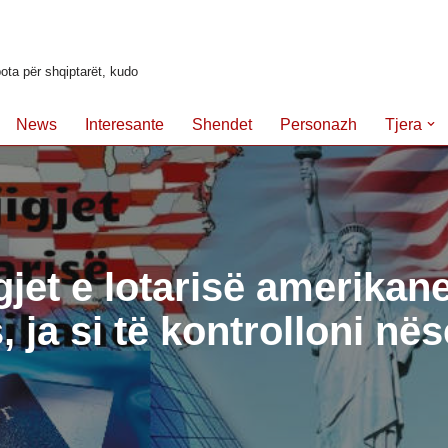
ota për shqiptarët, kudo
News
Interesante
Shendet
Personazh
Tjera
gjet e lotarisë amerikane
, ja si të kontrolloni nës