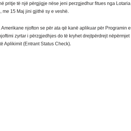
ë pritje të një përgjigje nëse jeni perzgjedhur fitues nga Lotaria
 me 15 Maj jini gjithë sy e veshë.
merikane njofton se për ata që kanë aplikuar për Programin e
oftimi zyrtar i përzgjedhjes do të kryhet drejtpërdrejt nëpërmjet 
 të Aplikimit (Entrant Status Check).