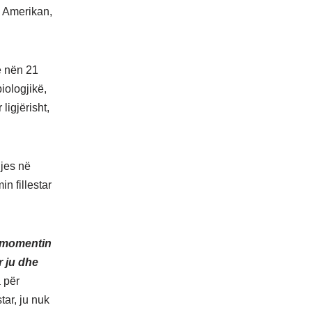
s Amerikan,
he nën 21
iologjikë,
ligjërisht,
ljes në
in fillestar
ë momentin
r ju dhe
 për
tar, ju nuk