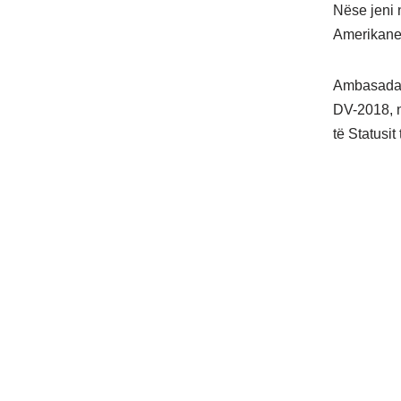
Nëse jeni n
Amerikane,
Ambasada A
DV-2018, nj
të Statusit