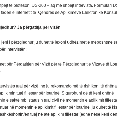
hpejt të plotësoni DS-260 – aq më shpejt intervista. Formulari 
 faqen e internetit të Qendrës së Aplikimeve Elektronike Konsul
gjedhur? Ja përgatitja për vizën
 jeni i përzgjedhur ju duhet të lexoni udhëzimet e mëposhtme se
për intervistën:
et për Përgatitjen për Vizë për të Përzgjedhurit e Vizave të Lo
)
tervistës tuaj për vizë, ne ju rekomandojmë të rishikoni të dhëna
likimin tuaj fillestar për lotarinë. Sigurohuni që të keni dhënë
in e saktë mbi statusin tuaj civil në momentin e aplikimit fillesta
artuar në momentin e aplikimit fillestar për lotarinë, ju duhet të kis
bashkëshortin/en tuaj në atë aplikim fillestar (edhe nëse keni qe