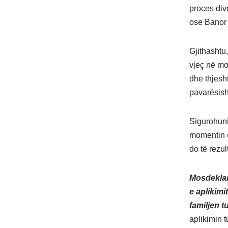
proces div
ose Banor 
Gjithashtu,
vjeç në mom
dhe thjesht
pavarësish
Sigurohuni
momentin e 
do të rezul
Mosdeklar
e aplikimi
familjen t
aplikimin t