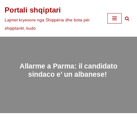
Portali shqiptari
Skip
Lajmet kryesore nga Shqipëria dhe bota për
to
shqiptarët, kudo
content
Allarme a Parma: il candidato
sindaco e’ un albanese!