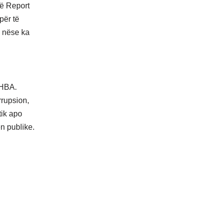
 në Report
për të
e nëse ka
SHBA.
rupsion,
tik apo
n publike.