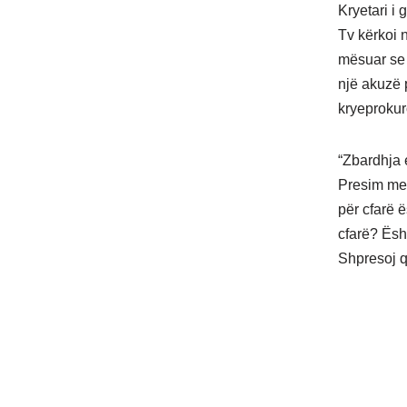
Kryetari i 
Tv kërkoi 
mësuar se 
një akuzë p
kryeprokur
“Zbardhja 
Presim me 
për cfarë ë
cfarë? Ësh
Shpresoj që