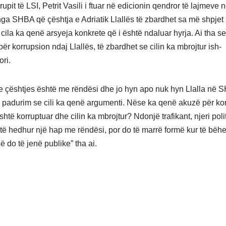
grupit të LSI, Petrit Vasili i ftuar në edicionin qendror të lajmeve
nga SHBA që çështja e Adriatik Llallës të zbardhet sa më shpjet 
cila ka qenë arsyeja konkrete që i është ndaluar hyrja. Ai tha s
ër korrupsion ndaj Llallës, të zbardhet se cilin ka mbrojtur ish-
ori.
e çështjes është me rëndësi dhe jo hyn apo nuk hyn Llalla në 
padurim se cili ka qenë argumenti. Nëse ka qenë akuzë për kor
shtë korruptuar dhe cilin ka mbrojtur? Ndonjë trafikant, njeri poli
të hedhur një hap me rëndësi, por do të marrë formë kur të bëhe
 do të jenë publike” tha ai.