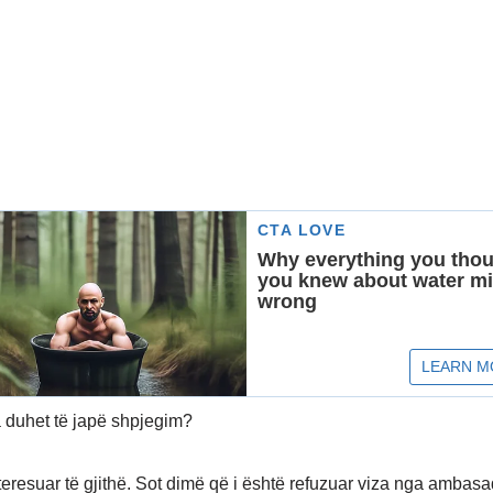
duhet të japë shpjegim?
nteresuar të gjithë. Sot dimë që i është refuzuar viza nga ambasa