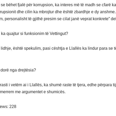
t se bëhet fjalë për korrupsion, ka interes më të madh se cfarë k
rrupsionit dhe cilin ka mbrojtur dhe është zbardhje e dy anshme
 personalisht të gjithë presim se cilat janë veprat konkrete” dek
ka quajtur si funksionim të Vettingut?
lidhje, është spekulim, pasi cështja e Llallës ka lindur para se t
i dorë nga drejtësia?
asti i vetëm ai i Llallës, ka shumë raste të tjera, edhe përpara ti
k merrem me argumentet e shumicës.
iews:
228