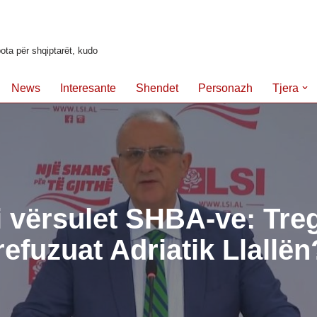
ota për shqiptarët, kudo
News
Interesante
Shendet
Personazh
Tjera
 i vërsulet SHBA-ve: Tre
refuzuat Adriatik Llallën