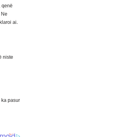
a qenë
. Ne
laroi ai.
ë niste
j ka pasur