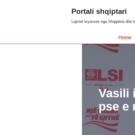
Portali shqiptari
Skip
Lajmet kryesore nga Shqipëria dhe b
to
content
Home
Vasili
pse e 