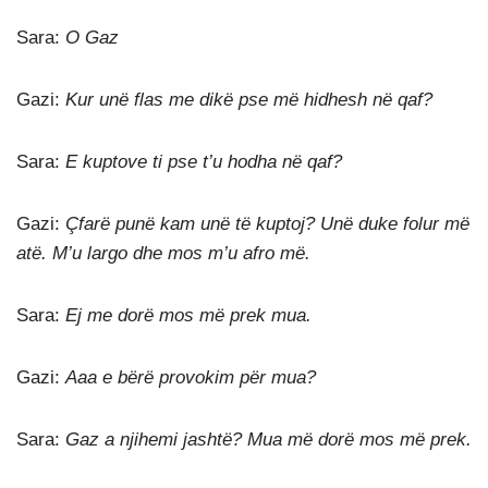
Sara:
O Gaz
Gazi:
Kur unë flas me dikë pse më hidhesh në qaf?
Sara:
E kuptove ti pse t’u hodha në qaf?
Gazi:
Çfarë punë kam unë të kuptoj? Unë duke folur më
atë. M’u largo dhe mos m’u afro më.
Sara:
Ej me dorë mos më prek mua.
Gazi:
Aaa e bërë provokim për mua?
Sara:
Gaz a njihemi jashtë? Mua më dorë mos më prek.