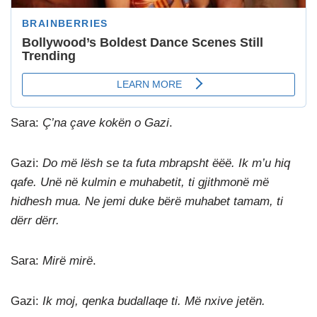
Sara:
Ç’na çave kokën o Gazi
.
Gazi:
Do më lësh se ta futa mbrapsht ëëë. Ik m’u hiq
qafe. Unë në kulmin e muhabetit, ti gjithmonë më
hidhesh mua. Ne jemi duke bërë muhabet tamam, ti
dërr dërr.
Sara:
Mirë mirë
.
Gazi:
Ik moj, qenka budallaqe ti. Më nxive jetën.