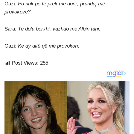
Gazi:
Po nuk po të prek me dorë, prandaj më
provokove?
Sara
: Të dola borxhi, vazhdo me Albin tani.
Gazi:
Ke dy ditë që më provokon
.
Post Views:
255