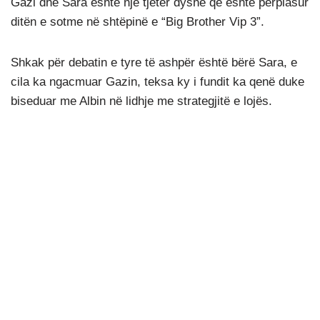
Gazi dhe Sara është një tjetër dyshe që është përplasur
ditën e sotme në shtëpinë e “Big Brother Vip 3”.
Shkak për debatin e tyre të ashpër është bërë Sara, e
cila ka ngacmuar Gazin, teksa ky i fundit ka qenë duke
biseduar me Albin në lidhje me strategjitë e lojës.