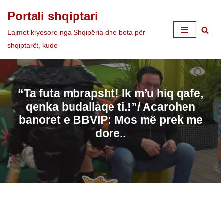
Portali shqiptari
Skip
Lajmet kryesore nga Shqipëria dhe bota për
to
shqiptarët, kudo
content
“Ta futa mbrapsht! Ik m’u hiq qafe,
qenka budallaqe ti.!”/ Acarohen
banoret e BBVIP: Mos më prek me
dore..