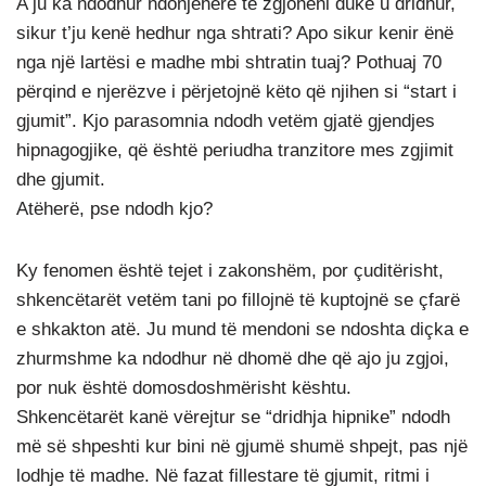
A ju ka ndodhur ndonjëherë të zgjoheni duke u dridhur,
sikur t’ju kenë hedhur nga shtrati? Apo sikur kenir ënë
nga një lartësi e madhe mbi shtratin tuaj? Pothuaj 70
përqind e njerëzve i përjetojnë këto që njihen si “start i
gjumit”. Kjo parasomnia ndodh vetëm gjatë gjendjes
hipnagogjike, që është periudha tranzitore mes zgjimit
dhe gjumit.
Atëherë, pse ndodh kjo?
Ky fenomen është tejet i zakonshëm, por çuditërisht,
shkencëtarët vetëm tani po fillojnë të kuptojnë se çfarë
e shkakton atë. Ju mund të mendoni se ndoshta diçka e
zhurmshme ka ndodhur në dhomë dhe që ajo ju zgjoi,
por nuk është domosdoshmërisht kështu.
Shkencëtarët kanë vërejtur se “dridhja hipnike” ndodh
më së shpeshti kur bini në gjumë shumë shpejt, pas një
lodhje të madhe. Në fazat fillestare të gjumit, ritmi i