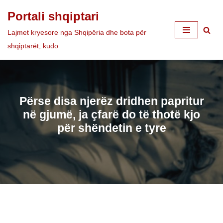
Portali shqiptari
Skip
Lajmet kryesore nga Shqipëria dhe bota për
to
shqiptarët, kudo
content
Përse disa njerëz dridhen papritur
në gjumë, ja çfarë do të thotë kjo
për shëndetin e tyre