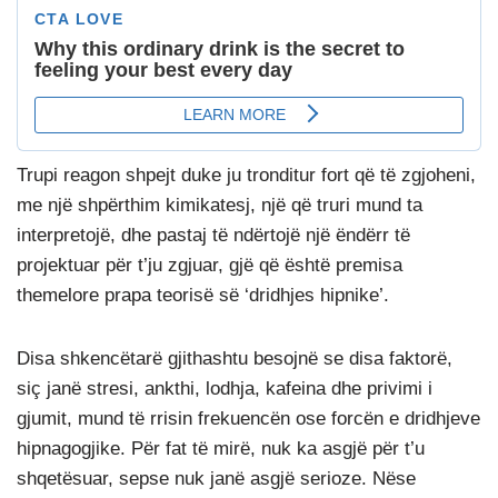
Trupi reagon shpejt duke ju tronditur fort që të zgjoheni,
me një shpërthim kimikatesj, një që truri mund ta
interpretojë, dhe pastaj të ndërtojë një ëndërr të
projektuar për t’ju zgjuar, gjë që është premisa
themelore prapa teorisë së ‘dridhjes hipnike’.
Disa shkencëtarë gjithashtu besojnë se disa faktorë,
siç janë stresi, ankthi, lodhja, kafeina dhe privimi i
gjumit, mund të rrisin frekuencën ose forcën e dridhjeve
hipnagogjike. Për fat të mirë, nuk ka asgjë për t’u
shqetësuar, sepse nuk janë asgjë serioze. Nëse