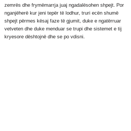
zemrës dhe frymëmarrja juaj ngadalësohen shpejt. Por
nganjëherë kur jeni tepër të lodhur, truri ecën shumë
shpejt përmes kësaj faze të gjumit, duke e ngatërruar
vetveten dhe duke menduar se trupi dhe sistemet e tij
kryesore dështojnë dhe se po vdisni.