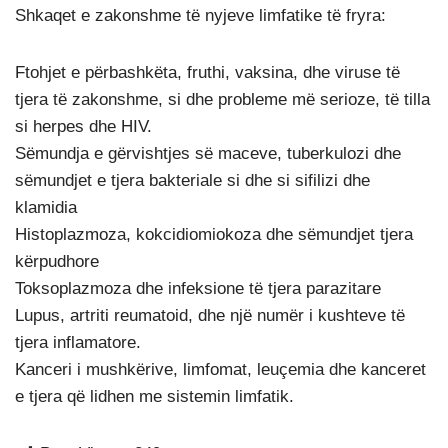
Shkaqet e zakonshme të nyjeve limfatike të fryra:
Ftohjet e përbashkëta, fruthi, vaksina, dhe viruse të
tjera të zakonshme, si dhe probleme më serioze, të tilla
si herpes dhe HIV.
Sëmundja e gërvishtjes së maceve, tuberkulozi dhe
sëmundjet e tjera bakteriale si dhe si sifilizi dhe
klamidia
Histoplazmoza, kokcidiomiokoza dhe sëmundjet tjera
kërpudhore
Toksoplazmoza dhe infeksione të tjera parazitare
Lupus, artriti reumatoid, dhe një numër i kushteve të
tjera inflamatore.
Kanceri i mushkërive, limfomat, leuçemia dhe kanceret
e tjera që lidhen me sistemin limfatik.