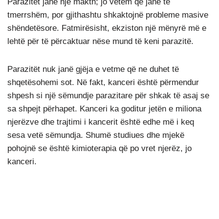
Parazitët janë një makth; jo vetëm që janë të
tmerrshëm, por gjithashtu shkaktojnë probleme masive
shëndetësore. Fatmirësisht, ekziston një mënyrë më e
lehtë për të përcaktuar nëse mund të keni parazitë.
Parazitët nuk janë gjëja e vetme që ne duhet të
shqetësohemi sot. Në fakt, kanceri është përmendur
shpesh si një sëmundje parazitare për shkak të asaj se
sa shpejt përhapet. Kanceri ka goditur jetën e miliona
njerëzve dhe trajtimi i kancerit është edhe më i keq
sesa vetë sëmundja. Shumë studiues dhe mjekë
pohojnë se është kimioterapia që po vret njerëz, jo
kanceri.