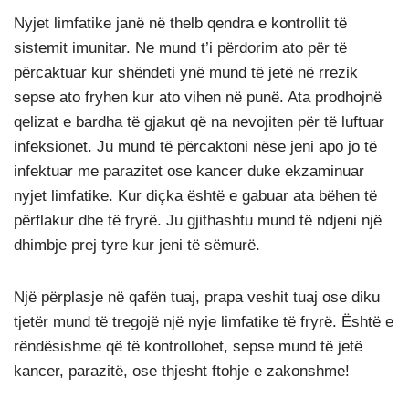
Nyjet limfatike janë në thelb qendra e kontrollit të
sistemit imunitar. Ne mund t’i përdorim ato për të
përcaktuar kur shëndeti ynë mund të jetë në rrezik
sepse ato fryhen kur ato vihen në punë. Ata prodhojnë
qelizat e bardha të gjakut që na nevojiten për të luftuar
infeksionet. Ju mund të përcaktoni nëse jeni apo jo të
infektuar me parazitet ose kancer duke ekzaminuar
nyjet limfatike. Kur diçka është e gabuar ata bëhen të
përflakur dhe të fryrë. Ju gjithashtu mund të ndjeni një
dhimbje prej tyre kur jeni të sëmurë.
Një përplasje në qafën tuaj, prapa veshit tuaj ose diku
tjetër mund të tregojë një nyje limfatike të fryrë. Është e
rëndësishme që të kontrollohet, sepse mund të jetë
kancer, parazitë, ose thjesht ftohje e zakonshme!