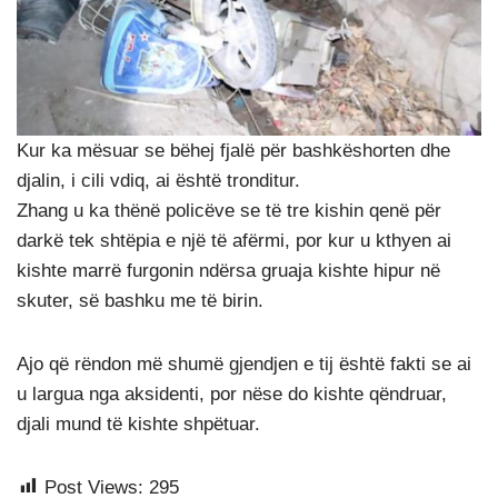
Kur ka mësuar se bëhej fjalë për bashkëshorten dhe
djalin, i cili vdiq, ai është tronditur.
Zhang u ka thënë policëve se të tre kishin qenë për
darkë tek shtëpia e një të afërmi, por kur u kthyen ai
kishte marrë furgonin ndërsa gruaja kishte hipur në
skuter, së bashku me të birin.
Ajo që rëndon më shumë gjendjen e tij është fakti se ai
u largua nga aksidenti, por nëse do kishte qëndruar,
djali mund të kishte shpëtuar.
Post Views:
295