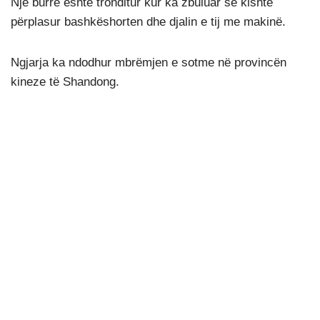
Një burrë është tronditur kur ka zbuluar se kishte
përplasur bashkëshorten dhe djalin e tij me makinë.
Ngjarja ka ndodhur mbrëmjen e sotme në provincën
kineze të Shandong.