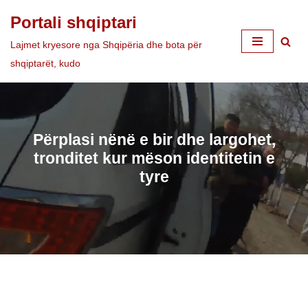
Portali shqiptari
Skip
Lajmet kryesore nga Shqipëria dhe bota për
to
shqiptarët, kudo
content
Përplasi nënë e bir dhe largohet,
tronditet kur mëson identitetin e
tyre