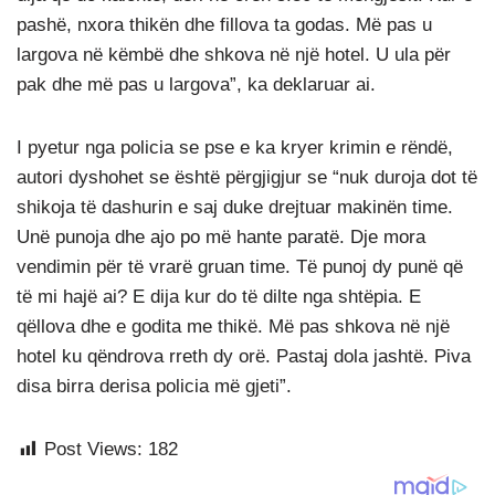
pashë, nxora thikën dhe fillova ta godas. Më pas u
largova në këmbë dhe shkova në një hotel. U ula për
pak dhe më pas u largova”, ka deklaruar ai.
I pyetur nga policia se pse e ka kryer krimin e rëndë,
autori dyshohet se është përgjigjur se “nuk duroja dot të
shikoja të dashurin e saj duke drejtuar makinën time.
Unë punoja dhe ajo po më hante paratë. Dje mora
vendimin për të vrarë gruan time. Të punoj dy punë që
të mi hajë ai? E dija kur do të dilte nga shtëpia. E
qëllova dhe e godita me thikë. Më pas shkova në një
hotel ku qëndrova rreth dy orë. Pastaj dola jashtë. Piva
disa birra derisa policia më gjeti”.
Post Views:
182