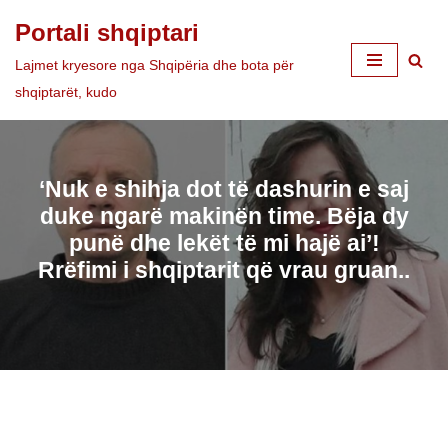
Portali shqiptari
Skip
Lajmet kryesore nga Shqipëria dhe bota për
to
shqiptarët, kudo
content
‘Nuk e shihja dot të dashurin e saj
duke ngarë makinën time. Bëja dy
punë dhe lekët të mi hajë ai’!
Rrëfimi i shqiptarit që vrau gruan..