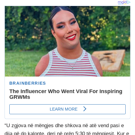
“U zgjova në mëngjes dhe shkova në atë vend pasi e
dija që do kalonte, deri në orën 5:30 të mëngjesit. Kur e