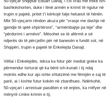
50-vjeçar shqiptar Eduart Danaj, i cili vrau me thikë ish-
bashkëshorten, duke i lënë armën e krimit të ngulur në
trupin e pajetë, pritet t’i kërkojë falje hetuesit të hënën.
Mbi 50-vjeçarin rëndon akuza për “vrasje me dashje në
gjendje të qetë shpirtërore”, “armëmbajtje pa leje” dhe
“përdorimi i armëve”. Mësohet se të afërmit e së
ndjerës do të përcjellin për në banesën e fundit sot, në
Shqipëri, trupin e pajetë të Enkelejda Danajt.
Vëllai i Enkelejdës, teksa ka folur për mediat greke ka
përmendur torturat që ka bërë ish-kunati i tij ndaj
motrës edhe kur ajo ishte shtatzënë me fëmijën e saj të
parë, ai i kishte futur kokën në zbardhues. Ndërkohë,
50-vjeçari i arrestuar pasditen e së enjtes, ka rrëfyer në
mënyrë cinike krimin e tij.