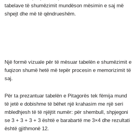
tabelave të shumëzimit mundëson mësimin e saj më
shpejt dhe më të qëndrueshëm.
Një formë vizuale për të mësuar tabelën e shumëzimit e
fuqizon shumë hetë më tepër procesin e memorizimit të
saj.
Për ta prezantuar tabelën e Pitagorës tek fëmija mund
të jetë e dobishme të bëhet një krahasim me një seri
mbledhjesh të të njëjtit numër: për shembull, shpjegoni
se 3 + 3 + 3 + 3 është e barabartë me 3×4 dhe rezultati
është gjithmonë 12.