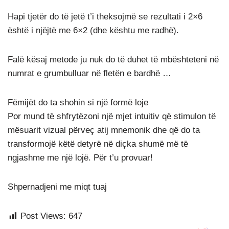
Hapi tjetër do të jetë t’i theksojmë se rezultati i 2×6
është i njëjtë me 6×2 (dhe kështu me radhë).
Falë kësaj metode ju nuk do të duhet të mbështeteni në
numrat e grumbulluar në fletën e bardhë …
Fëmijët do ta shohin si një formë loje
Por mund të shfrytëzoni një mjet intuitiv që stimulon të
mësuarit vizual përveç atij mnemonik dhe që do ta
transformojë këtë detyrë në diçka shumë më të
ngjashme me një lojë. Për t’u provuar!
Shpernadjeni me miqt tuaj
Post Views:
647