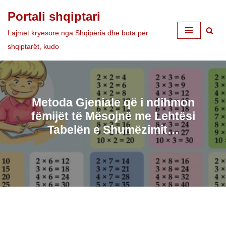
Portali shqiptari
Skip
Lajmet kryesore nga Shqipëria dhe bota për
to
shqiptarët, kudo
content
Metoda Gjeniale që i ndihmon
fëmijët të Mësojnë me Lehtësi
Tabelën e Shumëzimit…