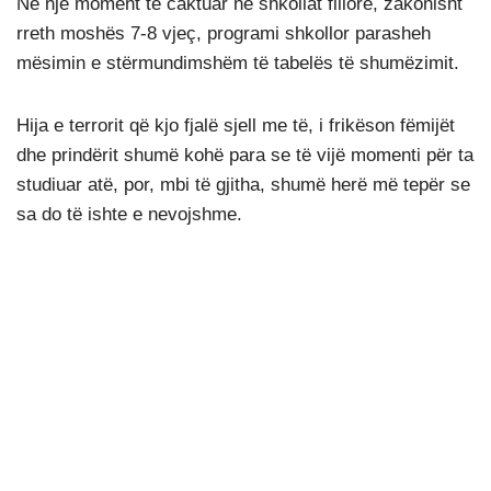
Në një moment të caktuar në shkollat fillore, zakonisht
rreth moshës 7-8 vjeç, programi shkollor parasheh
mësimin e stërmundimshëm të tabelës të shumëzimit.
Hija e terrorit që kjo fjalë sjell me të, i frikëson fëmijët
dhe prindërit shumë kohë para se të vijë momenti për ta
studiuar atë, por, mbi të gjitha, shumë herë më tepër se
sa do të ishte e nevojshme.