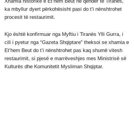
Xhamia historike e Et’hem Beut në qendër të Tiranës,
ka mbyllur dyert përkohësisht pasi do t’i nënshtrohet
procesit të restaurimit.
Kjo është konfirmuar nga Myftiu i Tiranës Ylli Gurra, i
cili i pyetur nga “Gazeta Shqiptare” theksoi se xhamia e
Et’hem Beut do t’i nënshtrohet pas kaq shumë vitesh
restaurimit, si pjesë e marrëveshjes mes Ministrisë së
Kulturës dhe Komunitetit Mysliman Shqiptar.