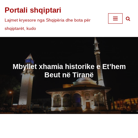
Portali shqiptari
Skip
Lajmet kryesore nga Shqipëria dhe bota për
to
shqiptarët, kudo
content
Mbyllet xhamia historike e Et’hem
Beut në Tiranë