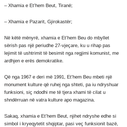
– Xhamia e Et’hem Beut, Tiranë;
– Xhamia e Pazarit, Gjirokastër;
Në këtë mënyrë, xhamia e Et’hem Beu do mbyllet
sërish pas një periudhe 27-vjeçare, ku u rihap pas
lejimit të ushtrimit të besimit nga regjimi komunist, me
ardhjen e erës demokratike.
Që nga 1967 e deri më 1991, Et’hem Beu mbeti një
monument kulture që ruhej nga shteti, pa iu ndryshuar
funksioni, siç ndodhi me të tjera xhami të cilat u
shndërruan në vatra kulture apo magazina.
Sakaq, xhamia e Et’hem Beut, njihet ndryshe edhe si
simbol i kryeqytetit shqiptar, pasi veç funksionit bazë,