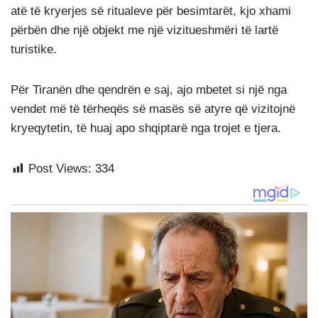
atë të kryerjes së ritualeve për besimtarët, kjo xhami
përbën dhe një objekt me një vizitueshmëri të lartë
turistike.
Për Tiranën dhe qendrën e saj, ajo mbetet si një nga
vendet më të tërheqës së masës së atyre që vizitojnë
kryeqytetin, të huaj apo shqiptarë nga trojet e tjera.
Post Views:
334