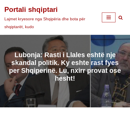
Portali shqiptari
Skip
Lajmet kryesore nga Shqipëria dhe bota për
to
shqiptarët, kudo
content
Lubonja: Rasti i Llales eshtë nje
skandal politik. Ky eshte rast fyes
per Shqiperinë. Lu, nxirr provat ose
hesht!