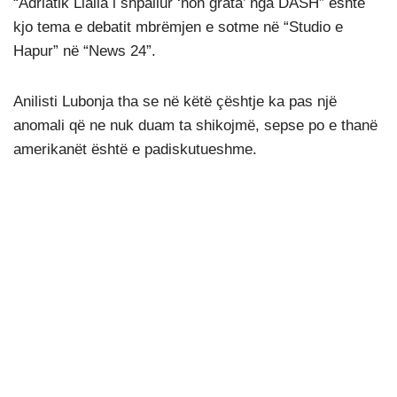
“Adriatik Llalla i shpallur ‘non grata’ nga DASH” është
kjo tema e debatit mbrëmjen e sotme në “Studio e
Hapur” në “News 24”.
Anilisti Lubonja tha se në këtë çështje ka pas një
anomali që ne nuk duam ta shikojmë, sepse po e thanë
amerikanët është e padiskutueshme.