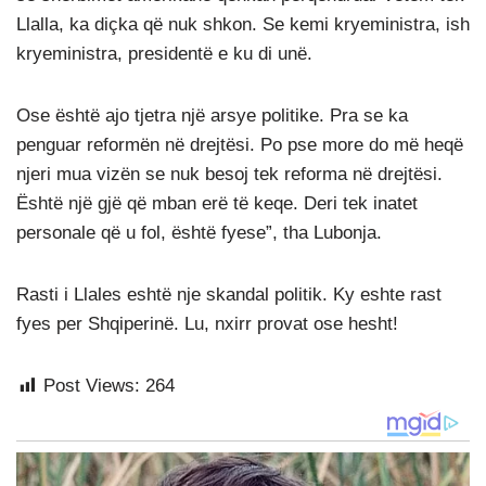
Llalla, ka diçka që nuk shkon. Se kemi kryeministra, ish
kryeministra, presidentë e ku di unë.
Ose është ajo tjetra një arsye politike. Pra se ka
penguar reformën në drejtësi. Po pse more do më heqë
njeri mua vizën se nuk besoj tek reforma në drejtësi.
Është një gjë që mban erë të keqe. Deri tek inatet
personale që u fol, është fyese”, tha Lubonja.
Rasti i Llales eshtë nje skandal politik. Ky eshte rast
fyes per Shqiperinë. Lu, nxirr provat ose hesht!
Post Views:
264