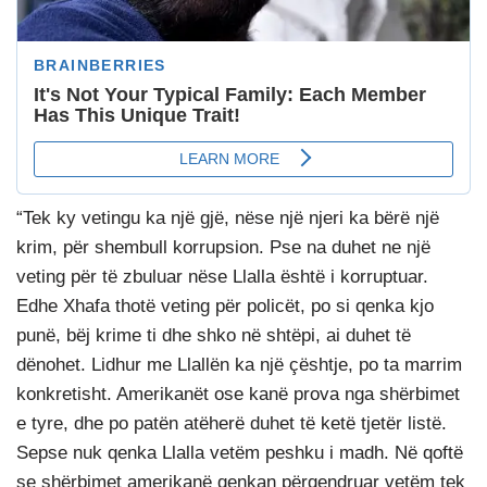
“Tek ky vetingu ka një gjë, nëse një njeri ka bërë një
krim, për shembull korrupsion. Pse na duhet ne një
veting për të zbuluar nëse Llalla është i korruptuar.
Edhe Xhafa thotë veting për policët, po si qenka kjo
punë, bëj krime ti dhe shko në shtëpi, ai duhet të
dënohet. Lidhur me Llallën ka një çështje, po ta marrim
konkretisht. Amerikanët ose kanë prova nga shërbimet
e tyre, dhe po patën atëherë duhet të ketë tjetër listë.
Sepse nuk qenka Llalla vetëm peshku i madh. Në qoftë
se shërbimet amerikanë qenkan përqendruar vetëm tek