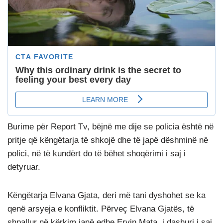
Burime për Report Tv, bëjnë me dije se policia është në
pritje që këngëtarja të shkojë dhe të japë dëshminë në
polici, në të kundërt do të bëhet shoqërimi i saj i
detyruar.
Këngëtarja Elvana Gjata, deri më tani dyshohet se ka
qenë arsyeja e konfliktit. Përveç Elvana Gjatës, të
shpallur në kërkim janë edhe Ervin Mata, i dashuri i saj,