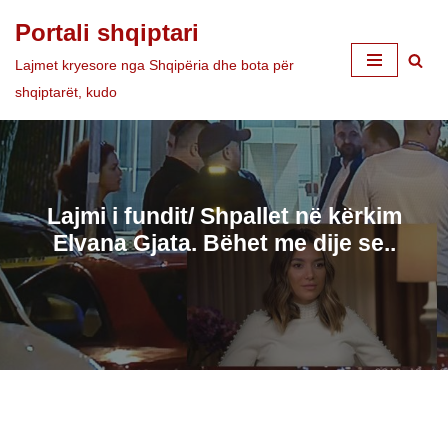
Portali shqiptari
Skip
Lajmet kryesore nga Shqipëria dhe bota për
to
shqiptarët, kudo
content
Lajmi i fundit/ Shpallet në kërkim
Elvana Gjata. Bëhet me dije se..