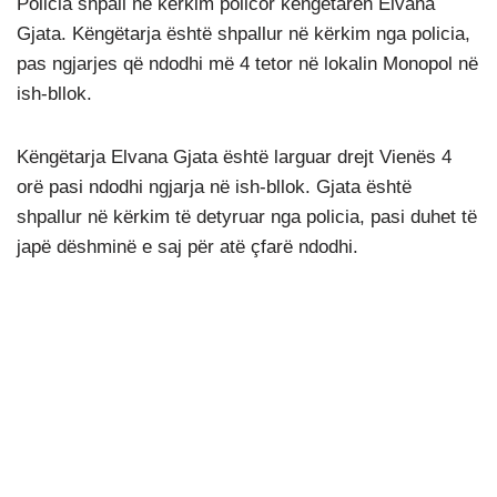
Policia shpall në kërkim policor këngëtaren Elvana
Gjata. Këngëtarja është shpallur në kërkim nga policia,
pas ngjarjes që ndodhi më 4 tetor në lokalin Monopol në
ish-bllok.
Këngëtarja Elvana Gjata është larguar drejt Vienës 4
orë pasi ndodhi ngjarja në ish-bllok. Gjata është
shpallur në kërkim të detyruar nga policia, pasi duhet të
japë dëshminë e saj për atë çfarë ndodhi.