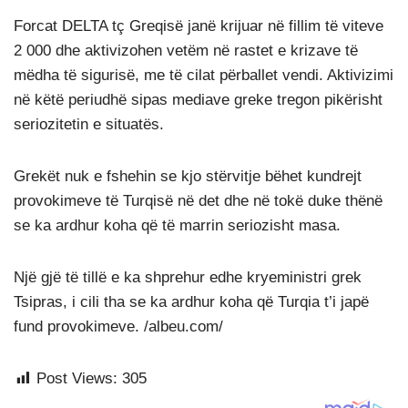
Forcat DELTA tç Greqisë janë krijuar në fillim të viteve
2 000 dhe aktivizohen vetëm në rastet e krizave të
mëdha të sigurisë, me të cilat përballet vendi. Aktivizimi
në këtë periudhë sipas mediave greke tregon pikërisht
seriozitetin e situatës.
Grekët nuk e fshehin se kjo stërvitje bëhet kundrejt
provokimeve të Turqisë në det dhe në tokë duke thënë
se ka ardhur koha që të marrin seriozisht masa.
Një gjë të tillë e ka shprehur edhe kryeministri grek
Tsipras, i cili tha se ka ardhur koha që Turqia t’i japë
fund provokimeve. /albeu.com/
Post Views:
305