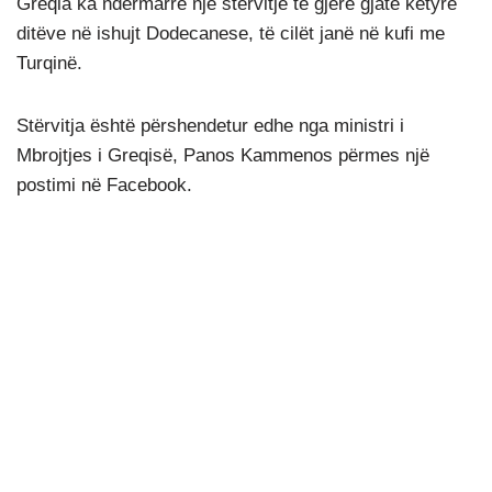
Greqia ka ndërmarrë një stërvitje të gjerë gjatë këtyre
ditëve në ishujt Dodecanese, të cilët janë në kufi me
Turqinë.
Stërvitja është përshendetur edhe nga ministri i
Mbrojtjes i Greqisë, Panos Kammenos përmes një
postimi në Facebook.