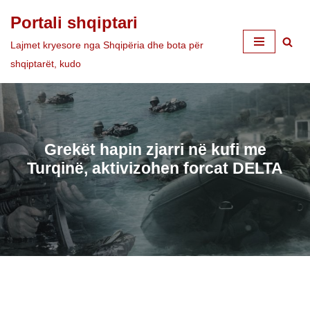
Portali shqiptari
Skip
Lajmet kryesore nga Shqipëria dhe bota për
to
shqiptarët, kudo
content
Grekët hapin zjarri në kufi me
Turqinë, aktivizohen forcat DELTA