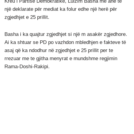
Kreu i Partisë Demokratike, Lulzim Basha me anë të
një deklarate për mediat ka folur edhe një herë për
zgjedhjet e 25 prillit.
Basha i ka quajtur zgjedhjet si një m asakër zgjedhore.
Ai ka shtuar se PD po vazhdon mbledhjen e fakteve të
asaj që ka ndodhur në zgjedhjet e 25 prillit per te
rrezuar me te gjitha menyrat e mundshme regjimin
Rama-Doshi-Rakipi.