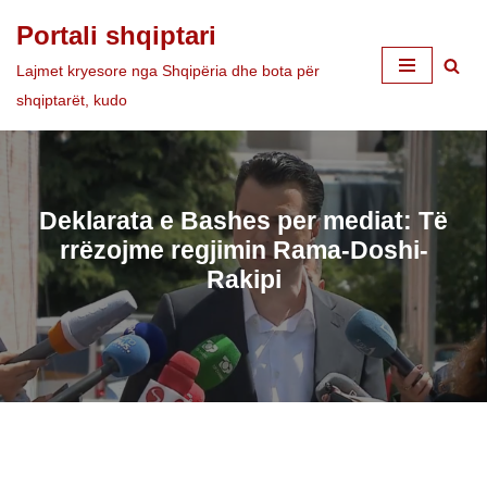
Portali shqiptari
Skip
Lajmet kryesore nga Shqipëria dhe bota për
to
shqiptarët, kudo
content
Deklarata e Bashes per mediat: Të
rrëzojme regjimin Rama-Doshi-
Rakipi