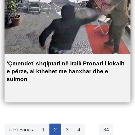
‘Çmendet’ shqiptari në Itali/ Pronari i lokalit
e përze, ai kthehet me hanxhar dhe e
sulmon
« Previous
1
2
3
4
…
34