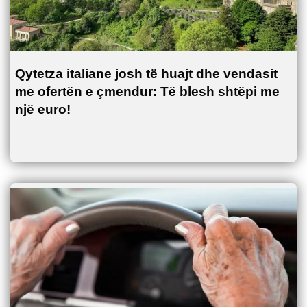
Qytetza italiane josh të huajt dhe vendasit
me ofertën e çmendur: Të blesh shtëpi me
një euro!