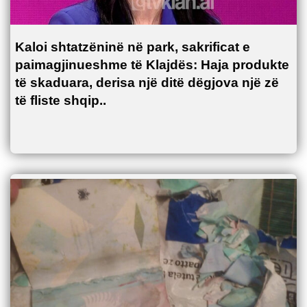
Kaloi shtatzëninë në park, sakrificat e
paimagjinueshme të Klajdës: Haja produkte
të skaduara, derisa një ditë dëgjova një zë
të fliste shqip..