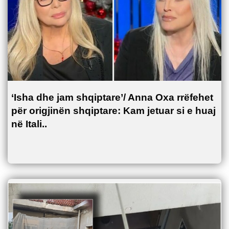
‘Isha dhe jam shqiptare’/ Anna Oxa rrëfehet
për origjinën shqiptare: Kam jetuar si e huaj
në Itali..