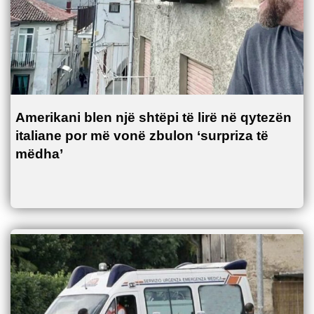
Amerikani blen një shtëpi të lirë në qytezën
italiane por më vonë zbulon ‘surpriza të
mëdha’