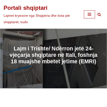
Portali shqiptari
Skip
Lajmet kryesore nga Shqipëria dhe bota për
to
shqiptarët, kudo
content
Lajm i Trishte/ Ndërron jetë 24-
vjeçarja shqiptare në Itali, foshnja
18 muajshe mbetet jetime (EMRI)