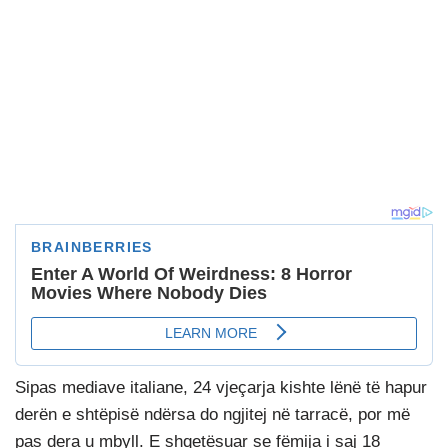
Sipas mediave italiane, 24 vjeçarja kishte lënë të hapur
derën e shtëpisë ndërsa do ngjitej në tarracë, por më
pas dera u mbyll. E shqetësuar se fëmija i saj 18