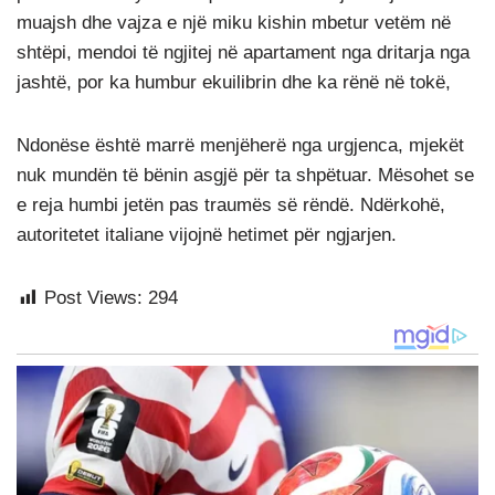
muajsh dhe vajza e një miku kishin mbetur vetëm në
shtëpi, mendoi të ngjitej në apartament nga dritarja nga
jashtë, por ka humbur ekuilibrin dhe ka rënë në tokë,
Ndonëse është marrë menjëherë nga urgjenca, mjekët
nuk mundën të bënin asgjë për ta shpëtuar. Mësohet se
e reja humbi jetën pas traumës së rëndë. Ndërkohë,
autoritetet italiane vijojnë hetimet për ngjarjen.
Post Views:
294