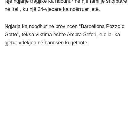
Një ngjarje tragjike ka ndodhur në një familje shqiptare
në Itali, ku një 24-vjeçare ka ndërruar jetë.
Ngjarja ka ndodhur në provincën “Barcellona Pozzo di
Gotto”, teksa viktima është Ambra Seferi, e cila ka
gjetur vdekjen në banesën ku jetonte.