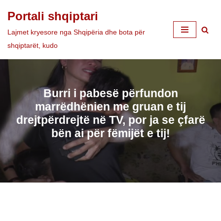
Portali shqiptari
Skip
Lajmet kryesore nga Shqipëria dhe bota për
to
shqiptarët, kudo
content
Burri i pabesë përfundon
marrëdhënien me gruan e tij
drejtpërdrejtë në TV, por ja se çfarë
bën ai për fëmijët e tij!