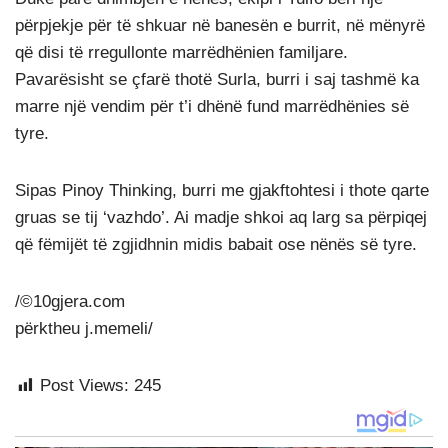
përpjekje për të shkuar në banesën e burrit, në mënyrë
që disi të rregullonte marrëdhënien familjare.
Pavarësisht se çfarë thotë Surla, burri i saj tashmë ka
marre një vendim për t’i dhënë fund marrëdhënies së
tyre.
Sipas Pinoy Thinking, burri me gjakftohtesi i thote qarte
gruas se tij ‘vazhdo’. Ai madje shkoi aq larg sa përpiqej
që fëmijët të zgjidhnin midis babait ose nënës së tyre.
/©10gjera.com
përktheu j.memeli/
Post Views:
245