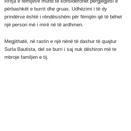
Rritja e fëmijëve mund të konsiderohet përgjegjësi e
përbashkët e burrit dhe gruas. Udhëzimi i të dy
prindërve është i rëndësishëm për fëmijën që të bëhet
një person më i mirë në të ardhmen.
Megjithatë, në rastin e një nënë të dashur të quajtur
Surla Bautista, del se burri i saj nuk dëshiron më te
mbroje familjen e tij.