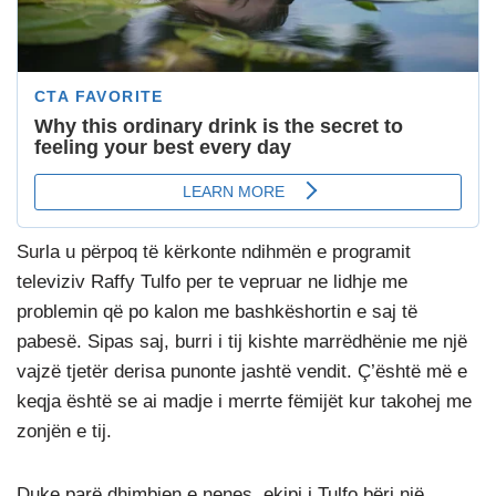
Surla u përpoq të kërkonte ndihmën e programit
televiziv Raffy Tulfo per te vepruar ne lidhje me
problemin që po kalon me bashkëshortin e saj të
pabesë. Sipas saj, burri i tij kishte marrëdhënie me një
vajzë tjetër derisa punonte jashtë vendit. Ç’është më e
keqja është se ai madje i merrte fëmijët kur takohej me
zonjën e tij.
Duke parë dhimbjen e nenes, ekipi i Tulfo bëri një