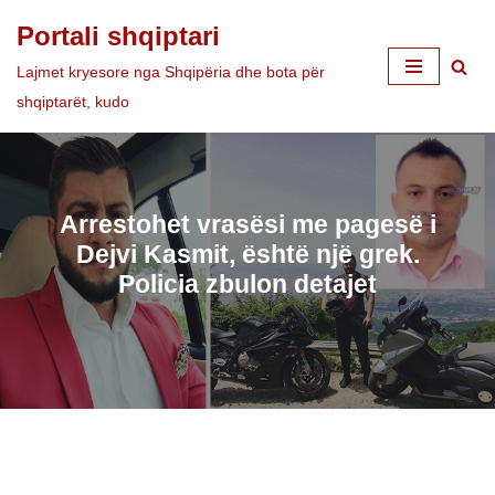
Portali shqiptari
Skip
Lajmet kryesore nga Shqipëria dhe bota për
to
shqiptarët, kudo
content
Arrestohet vrasësi me pagesë i
Dejvi Kasmit, është një grek.
Policia zbulon detajet