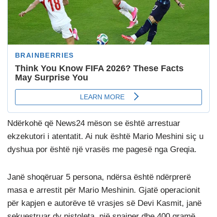
Ndërkohë që News24 mëson se është arrestuar
ekzekutori i atentatit. Ai nuk është Mario Meshini siç u
dyshua por është një vrasës me pagesë nga Greqia.
Janë shoqëruar 5 persona, ndërsa është ndërprerë
masa e arrestit për Mario Meshinin. Gjatë operacionit
për kapjen e autorëve të vrasjes së Devi Kasmit, janë
sekuestruar dy pistoleta, një snajper dhe 400 gramë