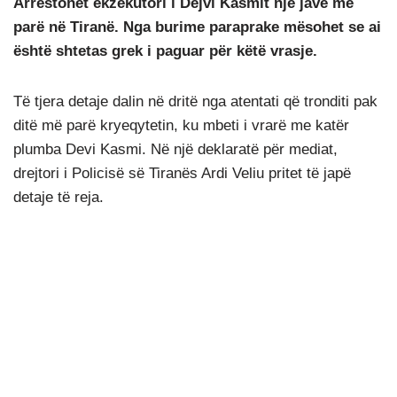
Arrestohet ekzekutori i Dejvi Kasmit një javë më
parë në Tiranë. Nga burime paraprake mësohet se ai
është shtetas grek i paguar për këtë vrasje.
Të tjera detaje dalin në dritë nga atentati që tronditi pak
ditë më parë kryeqytetin, ku mbeti i vrarë me katër
plumba Devi Kasmi. Në një deklaratë për mediat,
drejtori i Policisë së Tiranës Ardi Veliu pritet të japë
detaje të reja.