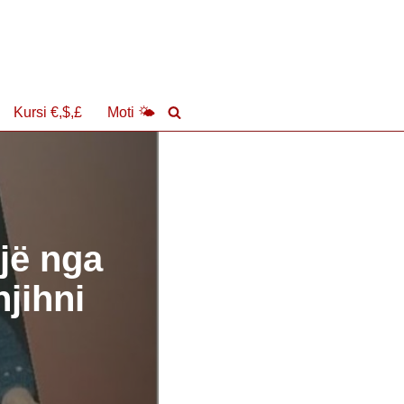
Kursi €,$,£
Moti 🌤
një nga
jihni