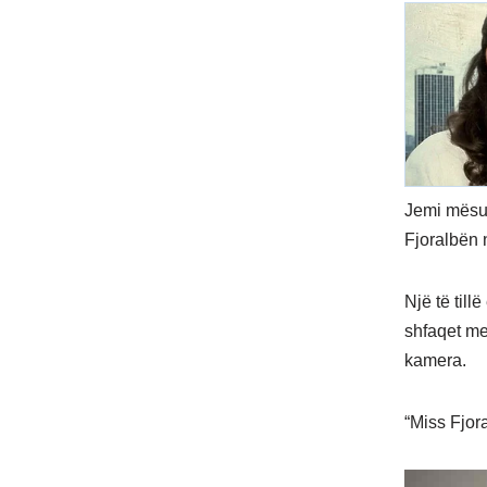
Jemi mësuar
Fjoralbën n
Një të til
shfaqet me
kamera.
“Miss Fjora