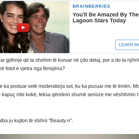
 gjithnje që ta shohim të kuruar në çdo detaj, por a do ta njihni
ë fotot e vjetra nga fëmijëria?
lë e ka postuar vetë moderatorja sot, ku ka pozuar me të ëmën. M
 kapuç mbi kokë, teksa qëndron shumë serioze me vështrimin 
lba ju kujton të shihni “Beauty-n”.