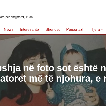
ota për shqiptarët, kudo
News
Interesante
Shendet
Personazh
Tjera
shja në foto sot është 
toret më të njohura, e n