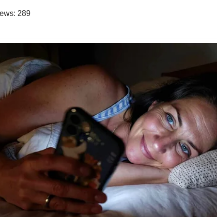
iews:
289