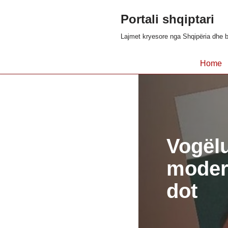
Portali shqiptari
Skip
Lajmet kryesore nga Shqipëria dhe b
to
content
Home
Vogëlu
modera
dot