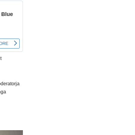
t
oderatorja
nga