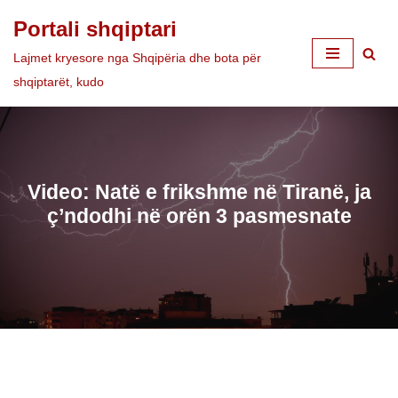
Portali shqiptari
Skip
Lajmet kryesore nga Shqipëria dhe bota për
to
shqiptarët, kudo
content
Video: Natë e frikshme në Tiranë, ja
ç’ndodhi në orën 3 pasmesnate