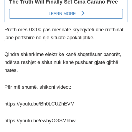
Rreth orës 03:00 pas mesnate kryeqyteti dhe rrethinat
janë përfshirë në një situatë apokaliptike.
Qindra shkarkime elektrike kanë shqetësuar banorët,
ndërsa reshjet e shiut nuk kanë pushuar gjatë gjithë
natës.
Për më shumë, shikoni videot:
https://youtu.be/Bh0LCUZhEVM
https://youtu.be/ewbyOGSMhhw