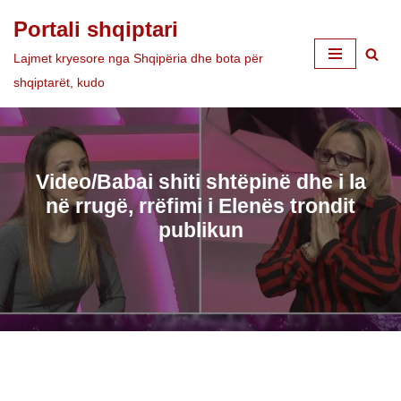
Portali shqiptari
Skip
Lajmet kryesore nga Shqipëria dhe bota për
to
shqiptarët, kudo
content
Video/Babai shiti shtëpinë dhe i la
në rrugë, rrëfimi i Elenës trondit
publikun