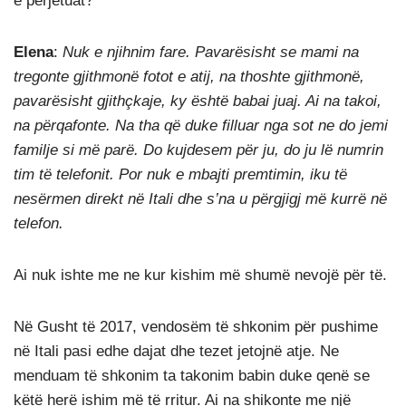
e përjetuat?
Elena
:
Nuk e njihnim fare. Pavarësisht se mami na
tregonte gjithmonë fotot e atij, na thoshte gjithmonë,
pavarësisht gjithçkaje, ky është babai juaj. Ai na takoi,
na përqafonte. Na tha që duke filluar nga sot ne do jemi
familje si më parë. Do kujdesem për ju, do ju lë numrin
tim të telefonit. Por nuk e mbajti premtimin, iku të
nesërmen direkt në Itali dhe s’na u përgjigj më kurrë në
telefon.
Ai nuk ishte me ne kur kishim më shumë nevojë për të.
Në Gusht të 2017, vendosëm të shkonim për pushime
në Itali pasi edhe dajat dhe tezet jetojnë atje. Ne
menduam të shkonim ta takonim babin duke qenë se
këtë herë ishim më të rritur. Ai na shikonte me një