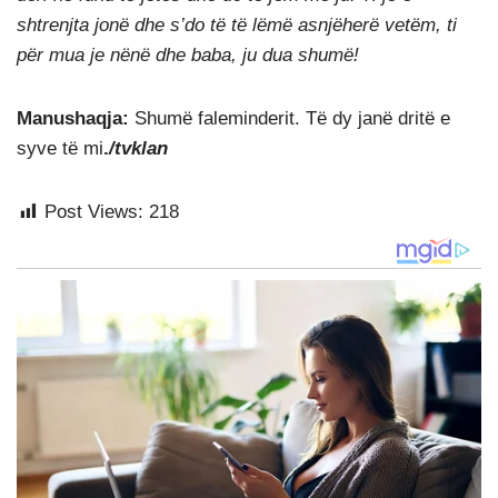
shtrenjta jonë dhe s’do të të lëmë asnjëherë vetëm, ti
për mua je nënë dhe baba, ju dua shumë!
Manushaqja:
Shumë faleminderit. Të dy janë dritë e
syve të mi
.
/tvklan
Post Views:
218