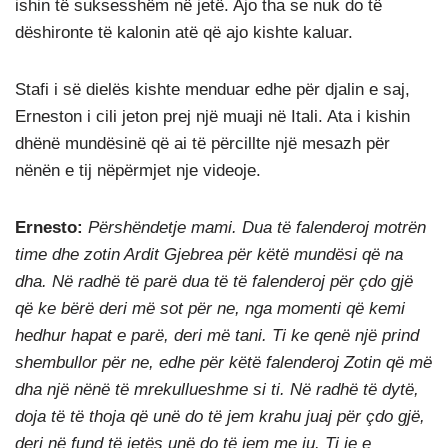
ishin të suksesshëm në jetë. Ajo tha se nuk do të
dëshironte të kalonin atë që ajo kishte kaluar.
Stafi i së dielës kishte menduar edhe për djalin e saj,
Erneston i cili jeton prej një muaji në Itali. Ata i kishin
dhënë mundësinë që ai të përcillte një mesazh për
nënën e tij nëpërmjet nje videoje.
Ernesto:
Përshëndetje mami. Dua të falenderoj motrën
time dhe zotin Ardit Gjebrea për këtë mundësi që na
dha. Në radhë të parë dua të të falenderoj për çdo gjë
që ke bërë deri më sot për ne, nga momenti që kemi
hedhur hapat e parë, deri më tani. Ti ke qenë një prind
shembullor për ne, edhe për këtë falenderoj Zotin që më
dha një nënë të mrekullueshme si ti. Në radhë të dytë,
doja të të thoja që unë do të jem krahu juaj për çdo gjë,
deri në fund të jetës unë do të jem me ju. Ti je e