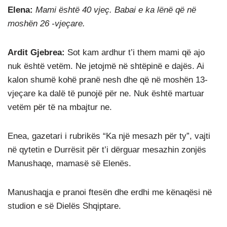
Elena:
Mami është 40 vjeç. Babai e ka lënë që në
moshën 26 -vjeçare.
Ardit Gjebrea:
Sot kam ardhur t’i them mami që ajo
nuk është vetëm. Ne jetojmë në shtëpinë e dajës. Ai
kalon shumë kohë pranë nesh dhe që në moshën 13-
vjeçare ka dalë të punojë për ne. Nuk është martuar
vetëm për të na mbajtur ne.
Enea, gazetari i rubrikës “Ka një mesazh për ty”, vajti
në qytetin e Durrësit për t’i dërguar mesazhin zonjës
Manushaqe, mamasë së Elenës.
Manushaqja e pranoi ftesën dhe erdhi me kënaqësi në
studion e së Dielës Shqiptare.