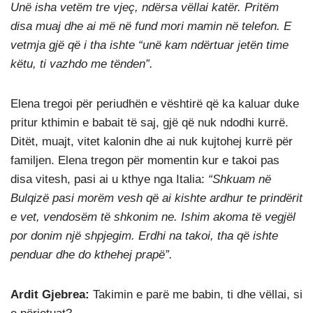
Unë isha vetëm tre vjeç, ndërsa vëllai katër. Pritëm
disa muaj dhe ai më në fund mori mamin në telefon. E
vetmja gjë që i tha ishte “unë kam ndërtuar jetën time
këtu, ti vazhdo me tënden”.
Elena tregoi për periudhën e vështirë që ka kaluar duke
pritur kthimin e babait të saj, gjë që nuk ndodhi kurrë.
Ditët, muajt, vitet kalonin dhe ai nuk kujtohej kurrë për
familjen. Elena tregon për momentin kur e takoi pas
disa vitesh, pasi ai u kthye nga Italia:
“Shkuam në
Bulqizë pasi morëm vesh që ai kishte ardhur te prindërit
e vet, vendosëm të shkonim ne. Ishim akoma të vegjël
por donim një shpjegim. Erdhi na takoi, tha që ishte
penduar dhe do kthehej prapë”.
Ardit Gjebrea:
Takimin e parë me babin, ti dhe vëllai, si