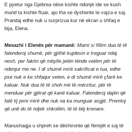
E pyetur nga Gjebrea nëse kishte ndonjë ide se kush
mund ta kishte ftuar, ajo tha se dyshonte te vajza e saj.
Prandaj edhe nuk u surprizua kur në ekran u shfaq e
bija, Elena.
Mesazhi i Elenës për mamanë:
Mami si fillim dua të të
falenderoj shumë, për gjithë kujdesin e treguar ndaj
nesh, per faktin që mbylle jetën tënde vetëm për të
ndenjur me ne. I di shumë mirë sakrificat e tua, edhe
pse nuk e ke shfaqur veten, e di shumë mirë çfarë ke
kaluar. Nuk dua të të shoh më të mërzitur, për të
menduar për gjërat që kanë kaluar. Falenderoj dajën që
falë tij jemi mirë dhe nuk na ka munguar asgjë. Premtoj
që unë do të ndjek shkollën, të të bëj krenare.
Manushaqja u shpreh se dëshironte që fëmijët e saj të