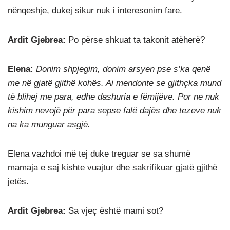
nënqeshje, dukej sikur nuk i interesonim fare.
Ardit Gjebrea:
Po përse shkuat ta takonit atëherë?
Elena:
Donim shpjegim, donim arsyen pse s’ka qenë
me në gjatë gjithë kohës. Ai mendonte se gjithçka mund
të blihej me para, edhe dashuria e fëmijëve. Por ne nuk
kishim nevojë për para sepse falë dajës dhe tezeve nuk
na ka munguar asgjë.
Elena vazhdoi më tej duke treguar se sa shumë
mamaja e saj kishte vuajtur dhe sakrifikuar gjatë gjithë
jetës.
Ardit Gjebrea:
Sa vjeç është mami sot?