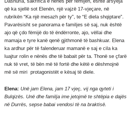
Dashuria, sakrifica e nënës për fëmijën, është arsyeja
që ka sjellë sot Elenën, një vajzë 17-vjeçare, në
rubrikën “Ka një mesazh për ty”, te “E diela shqiptare”.
Pavarësisht se panorama e familjes së saj, nuk është
ajo që çdo fëmijë do të ëndërronte, ajo, vëllai dhe
mamaja e tyre kanë qenë gjithmonë të bashkuar. Elena
ka ardhur për të falenderuar mamanë e saj e cila ka
luajtur rolin e nënës dhe të babait për ta. Thonë se çfarë
nuk të vret, të bën më të fortë dhe këtë e dëshmojnë
më së miri protagonistët e kësaj të diele.
Elena:
Unë jam Elena, jam 17 vjeç, vij nga qyteti i
Bulqizës. Unë dhe familja ime jetojmë te shtëpia e dajës
në Durrës, sepse babai vendosi të na braktisë.