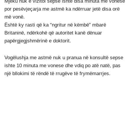
Mjeku nuk e vizitoi sepse ishte disa minuta me vonesë
por pesëvjeçarja me astmë ka ndërruar jetë disa orë
më vonë.
Është ky rasti që ka “ngritur në këmbë” mbarë
Britaninë, ndërkohë që autoritet kanë dënuar
papërgjegjshmërinë e doktorit.
Vogëlushja me astmë nuk u pranua në konsultë sepse
ishte 10 minuta me vonese dhe vdiq po atë natë, pas
një bllokimi të rëndë të rrugëve të frymëmarrjes.