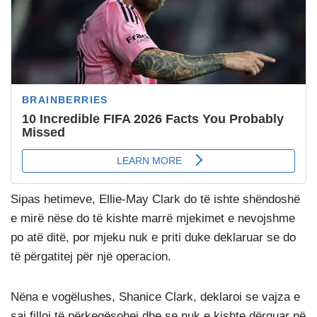
Sipas hetimeve, Ellie-May Clark do të ishte shëndoshë
e mirë nëse do të kishte marrë mjekimet e nevojshme
po atë ditë, por mjeku nuk e priti duke deklaruar se do
të përgatitej për një operacion.
Nëna e vogëlushes, Shanice Clark, deklaroi se vajza e
saj filloi të përkeqësohej dhe se nuk e kishte dërguar në