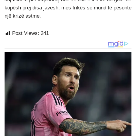
kopësh prej disa javësh, mes frikës se mund të pësonte
një krizë astme.
Post Views:
241