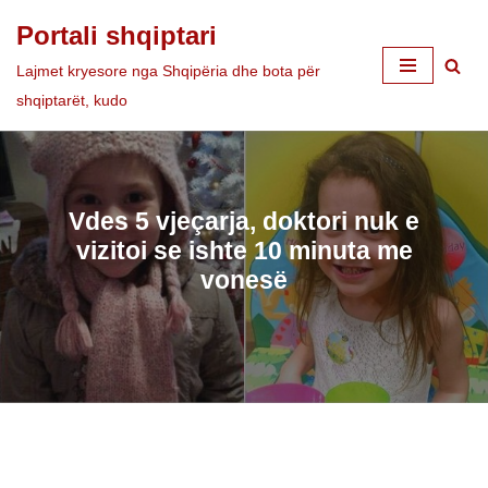
Portali shqiptari
Skip
Lajmet kryesore nga Shqipëria dhe bota për
to
shqiptarët, kudo
content
Vdes 5 vjeçarja, doktori nuk e
vizitoi se ishte 10 minuta me
vonesë