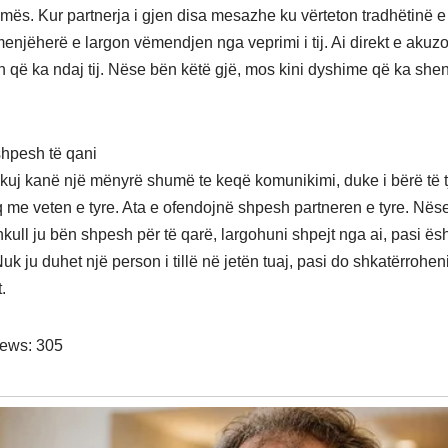
timës. Kur partnerja i gjen disa mesazhe ku vërteton tradhëtinë e t
enjëherë e largon vëmendjen nga veprimi i tij. Ai direkt e akuzo
që ka ndaj tij. Nëse bën këtë gjë, mos kini dyshime që ka she
.
shpesh të qani
uj kanë një mënyrë shumë te keqë komunikimi, duke i bërë të tj
 me veten e tyre. Ata e ofendojnë shpesh partneren e tyre. Nëse
kull ju bën shpesh për të qarë, largohuni shpejt nga ai, pasi ës
uk ju duhet një person i tillë në jetën tuaj, pasi do shkatërrohen
.
iews:
305