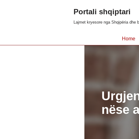
Portali shqiptari
Skip
Lajmet kryesore nga Shqipëria dhe b
to
content
Home
Urgjen
nëse a