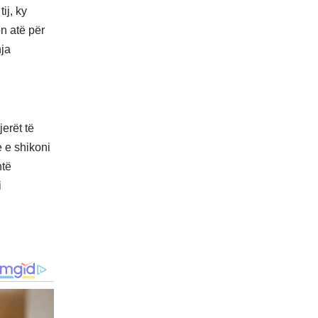
ij, ky
n atë për
nja
erët të
 e shikoni
htë
i