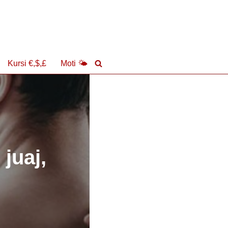
Kursi €,$,£
Moti 🌤
juaj,