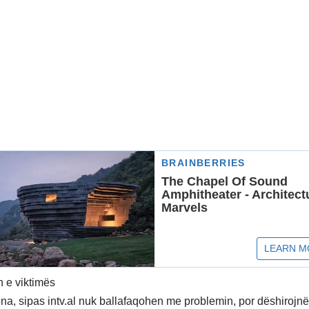
n e viktimës
na, sipas intv.al nuk ballafaqohen me problemin, por dëshirojnë