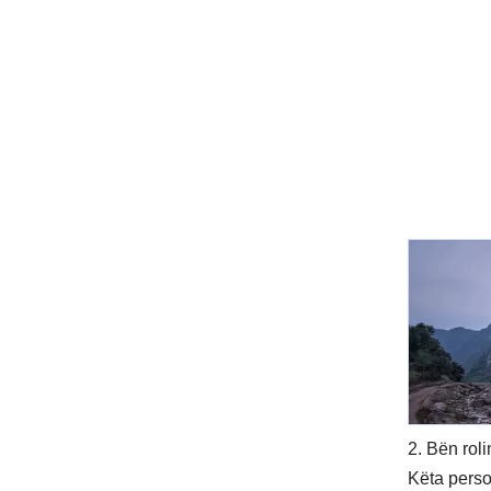
2. Bën roli
Këta perso