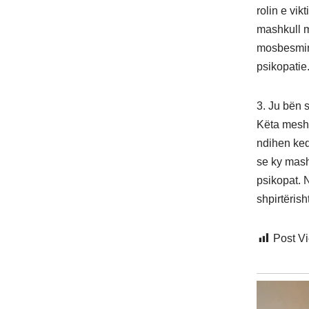
rolin e vik
mashkull m
mosbesmin 
psikopatie
3. Ju bën 
Këta meshk
ndihen keq
se ky mash
psikopat. N
shpirtërisht
Post V