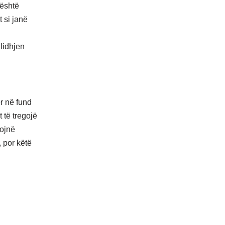
 është
 si janë
 lidhjen
or në fund
 të tregojë
nojnë
, por këtë