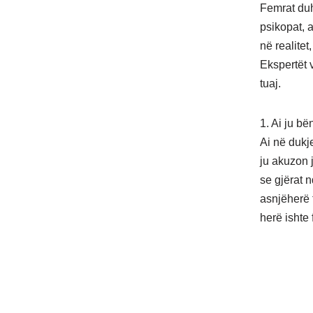
Femrat duhe
psikopat, 
në realite
Ekspertët 
tuaj.
1. Ai ju bë
Ai në dukje
ju akuzon 
se gjërat n
asnjëherë f
herë ishte f