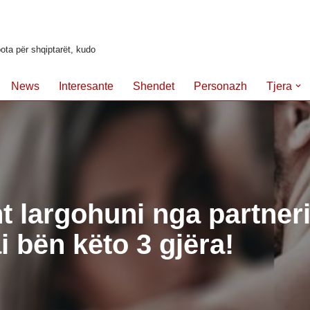
ota për shqiptarët, kudo
News
Interesante
Shendet
Personazh
Tjera
t largohuni nga partneri 
i bën këto 3 gjëra!