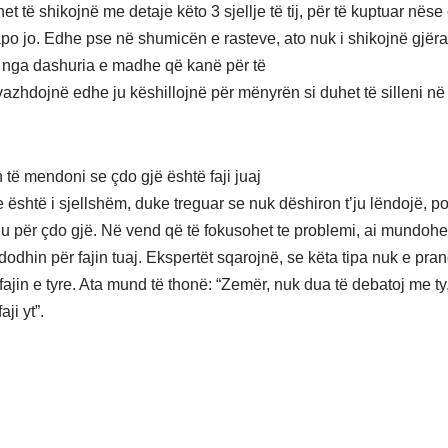
t të shikojnë me detaje këto 3 sjellje të tij, për të kuptuar nëse
apo jo. Edhe pse në shumicën e rasteve, ato nuk i shikojnë gjërat
t, nga dashuria e madhe që kanë për të
vazhdojnë edhe ju këshillojnë për mënyrën si duhet të silleni në
n të mendoni se çdo gjë është faji juaj
 është i sjellshëm, duke treguar se nuk dëshiron t’ju lëndojë, p
ju për çdo gjë. Në vend që të fokusohet te problemi, ai mundohet
dodhin për fajin tuaj. Ekspertët sqarojnë, se këta tipa nuk e pra
ajin e tyre. Ata mund të thonë: “Zemër, nuk dua të debatoj me ty
aji yt”.