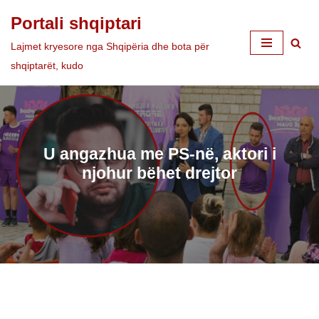
Portali shqiptari
Skip
Lajmet kryesore nga Shqipëria dhe bota për
to
shqiptarët, kudo
content
U angazhua me PS-në, aktori i
njohur bëhet drejtor