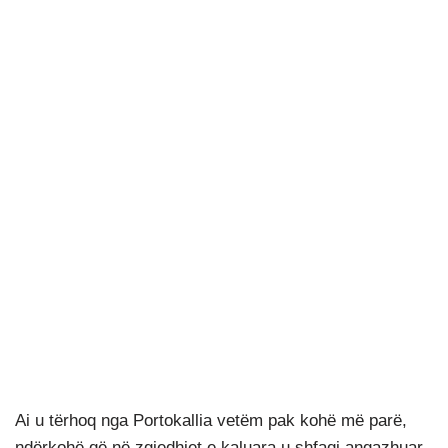
Ai u tërhoq nga Portokallia vetëm pak kohë më parë,
ndërkohë që në zgjedhjet e kaluara u shfaqi angazhuar