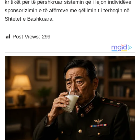
kritikët për të përshkruar sistemin që i lejon individëve
sponsorizimin e të afërmve me qëllimin t’i tërheqin në
Shtetet e Bashkuara.
Post Views:
299