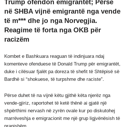
Trump ofendon emigrantët; Përse
në SHBA vijnë emigrantë nga vende
të m*** dhe jo nga Norvegjia.
Reagime të forta nga OKB për
racizëm
Kombet e Bashkuara reaguan të indinjuara ndaj
komenteve ofenduese të Donald Trump për emigrantët,
duke i cilësuar fjalët pa doreza të shefit të Shtëpisë së
Bardhë si “shokuese, të turpshme dhe raciste”.
Përse duhet të na vijnë këtu gjithë këta njerëz nga
vende-gjiriz, raportohet të ketë thënë ai gjatë një
shpërthimi nervash në zyrën ovale kur po diskutohej
marrëveshja e emigracionit me një grup ligjvënësish të
pranishëm.