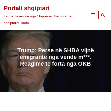
Portali shqiptari
Skip
Lajmet kryesore nga Shqipëria dhe bota për
to
shqiptarët, kudo
content
Trump: Përse në SHBA vijnë
emigrantë nga vende m***.
Reagime të forta nga OKB