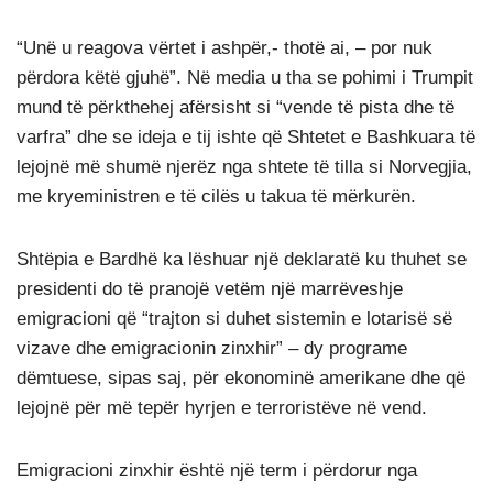
“Unë u reagova vërtet i ashpër,- thotë ai, – por nuk
përdora këtë gjuhë”. Në media u tha se pohimi i Trumpit
mund të përkthehej afërsisht si “vende të pista dhe të
varfra” dhe se ideja e tij ishte që Shtetet e Bashkuara të
lejojnë më shumë njerëz nga shtete të tilla si Norvegjia,
me kryeministren e të cilës u takua të mërkurën.
Shtëpia e Bardhë ka lëshuar një deklaratë ku thuhet se
presidenti do të pranojë vetëm një marrëveshje
emigracioni që “trajton si duhet sistemin e lotarisë së
vizave dhe emigracionin zinxhir” – dy programe
dëmtuese, sipas saj, për ekonominë amerikane dhe që
lejojnë për më tepër hyrjen e terroristëve në vend.
Emigracioni zinxhir është një term i përdorur nga