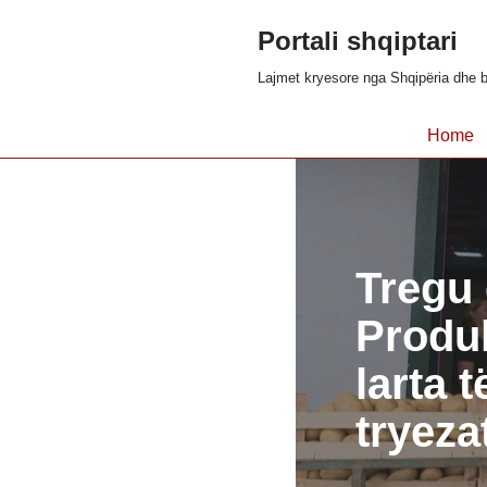
Portali shqiptari
Skip
Lajmet kryesore nga Shqipëria dhe b
to
content
Home
Tregu 
Produ
larta 
tryeza