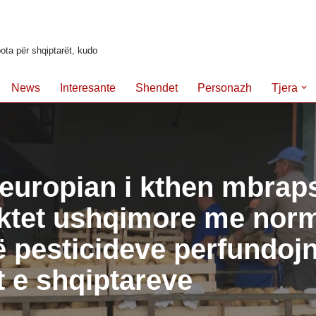
ota për shqiptarët, kudo
News
Interesante
Shendet
Personazh
Tjera
europian i kthen mbraps
ktet ushqimore me norm
të pesticideve perfundoj
t e shqiptareve