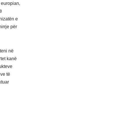
 europian,
rë
nizatën e
irrje për
teni në
rtet kanë
dukteve
ve të
ktuar