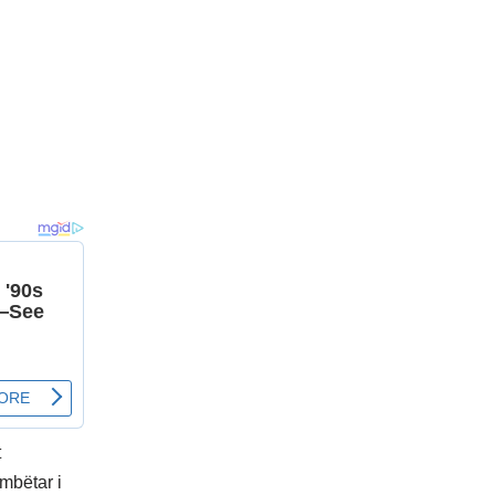
t
ombëtar i