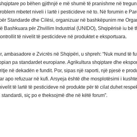
shqiptare po bëhen gjithnjë e më shumë të pranishme në tregun
oblem mbetet niveli i lartë i pesticideve në to. Në forumin e Pa
për Standarde dhe Cilësi, organizuar në bashkëpunim me Orga
 Bashkuara për Zhvillim Industrial (UNIDO), Shqipërisë iu bë th
ontrollit të nivelit të pesticideve në produktet e eksportuara.
, ambasadore e Zvicrës në Shqipëri, u shpreh: “Nuk mund të fu
opian pa standardet europiane. Agrikultura shqiptare dhe ekspo
ritje në dekadën e fundit. Por, sipas një raporti, një pjesë e pro
ar apo refuzuar në kufi. Arsyeja është dhe mosplotësimi i kushte
ivelit të lartë të pesticideve në produkte për të cilat duhet respe
e standardi, siç po e theksojmë dhe në këtë forum”.