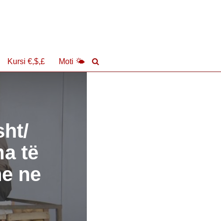
Kursi €,$,£
Moti 🌤
ht/
a të
ne ne