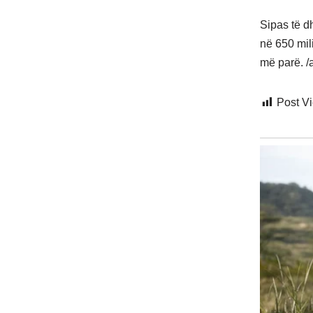
Sipas të dh
në 650 mili
më parë. /
Post V