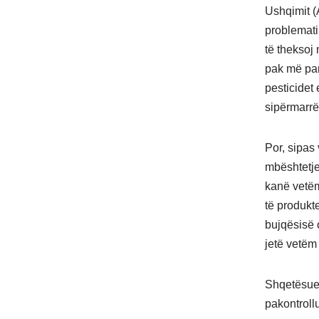
Ushqimit (
problematik
të theksoj
pak më par
pesticidet
sipërmarrë
Por, sipas 
mbështetjen
kanë vetëm
të produkt
bujqësisë 
jetë vetëm
Shqetësues
pakontroll