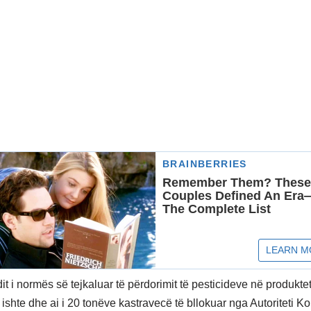
dit i normës së tejkaluar të përdorimit të pesticideve në produkte
ishte dhe ai i 20 tonëve kastravecë të bllokuar nga Autoriteti K