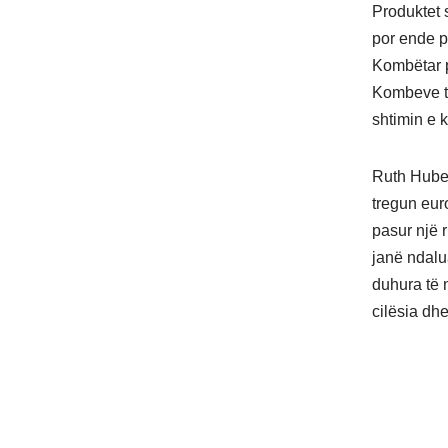
Produktet 
por ende pr
Kombëtar 
Kombeve të
shtimin e k
Ruth Huber
tregun eur
pasur një r
janë ndalu
duhura të n
cilësia dh