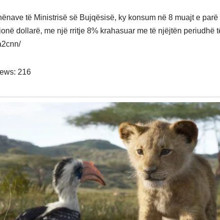
ënave të Ministrisë së Bujqësisë, ky konsum në 8 muajt e parë të 
onë dollarë, me një rritje 8% krahasuar me të njëjtën periudhë të
a2cnn/
iews:
216