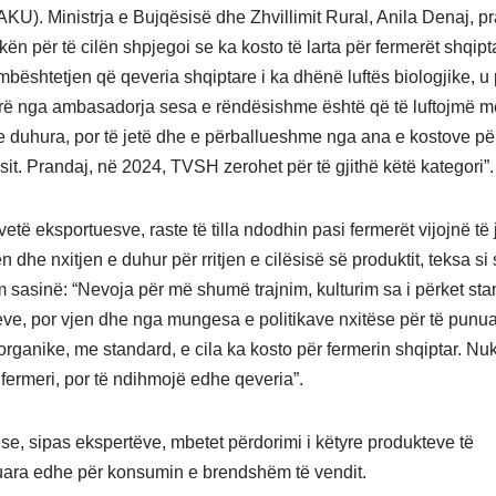
AKU). Ministrja e Bujqësisë dhe Zhvillimit Rural, Anila Denaj, p
ën për të cilën shpjegoi se ka kosto të larta për fermerët shqipt
 mbështetjen që qeveria shqiptare i ka dhënë luftës biologjike, 
ë nga ambasadorja sesa e rëndësishme është që të luftojmë m
 e duhura, por të jetë dhe e përballueshme nga ana e kostove pë
sit. Prandaj, në 2024, TVSH zerohet për të gjithë këtë kategori”
vetë eksportuesve, raste të tilla ndodhin pasi fermerët vijojnë të
 dhe nxitjen e duhur për rritjen e cilësisë së produktit, teksa si
 sasinë: “Nevoja për më shumë trajnim, kulturim sa i përket st
eve, por vjen dhe nga mungesa e politikave nxitëse për të punuar
organike, me standard, e cila ka kosto për fermerin shqiptar. Nu
 fermeri, por të ndihmojë edhe qeveria”.
e, sipas ekspertëve, mbetet përdorimi i këtyre produkteve të
uara edhe për konsumin e brendshëm të vendit.