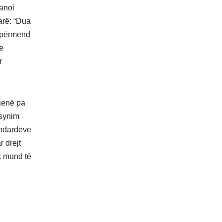
ranoi
arë: “Dua
u përmend
e
r
.
 jenë pa
 synim
andardeve
 drejt
k mund të