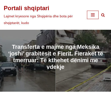
Portali shqiptari
Skip
Lajmet kryesore nga Shqipëria dhe bota për
to
shqiptarët, kudo
content
Transferta e majme nga Meksika
‘joshi’ grabitësit e Fierit. Fierakët të
tmerruar: Të kthehet dënimi me
vdekje