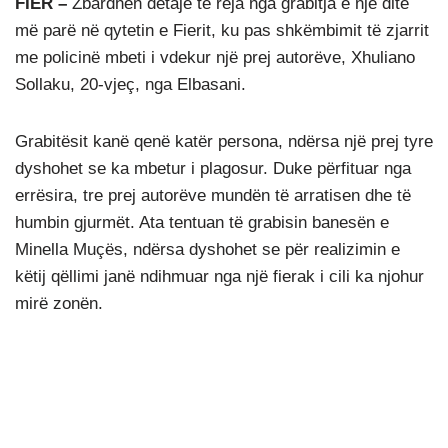
FIER –
Zbardhen detaje të reja nga grabitja e një dite
më parë në qytetin e Fierit, ku pas shkëmbimit të zjarrit
me policinë mbeti i vdekur një prej autorëve, Xhuliano
Sollaku, 20-vjeç, nga Elbasani.
Grabitësit kanë qenë katër persona, ndërsa një prej tyre
dyshohet se ka mbetur i plagosur. Duke përfituar nga
errësira, tre prej autorëve mundën të arratisen dhe të
humbin gjurmët. Ata tentuan të grabisin banesën e
Minella Muçës, ndërsa dyshohet se për realizimin e
këtij qëllimi janë ndihmuar nga një fierak i cili ka njohur
mirë zonën.