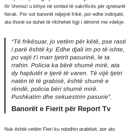
Ilir Vrenozi u kthye në simbol të sakrificës për qytetarët
fierak. Por sot banorët ndjejnë frikë, por edhe indinjatë,
ata thonë se duhet të rikthehet ligji i dënimit me vdekje.
“Të frikësuar, jo vetëm për këtë, pse rasti
i parë është ky. Edhe djali im po të ishte,
po vajti t’i marr tjetrit pasurinë, le ta
rrahin. Policia ka bërë shumë mirë, ata
dy hajdutët e tjerë të varen. Të vijë tjetri
natën të të grabisë, është shumë e
rëndë, policia bëri shumë mirë.
Pushkatim dhe sekuestrim pasurie”.
Banorët e Fierit për Report Tv
Nuk është vetëm Fieri ku ndodhin grabitjet, por ato