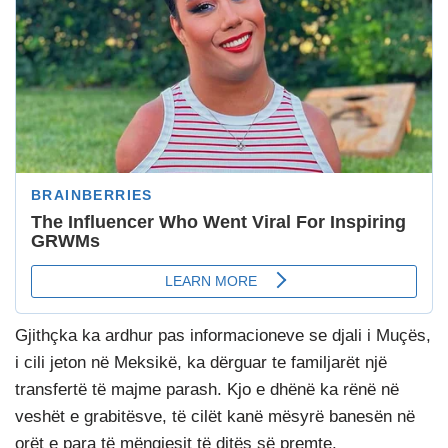
Gjithçka ka ardhur pas informacioneve se djali i Muçës,
i cili jeton në Meksikë, ka dërguar te familjarët një
transfertë të majme parash. Kjo e dhënë ka rënë në
veshët e grabitësve, të cilët kanë mësyrë banesën në
orët e para të mëngjesit të ditës së premte.