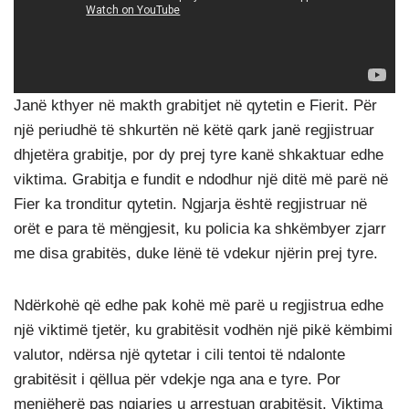
Janë kthyer në makth grabitjet në qytetin e Fierit. Për
një periudhë të shkurtën në këtë qark janë regjistruar
dhjetëra grabitje, por dy prej tyre kanë shkaktuar edhe
viktima. Grabitja e fundit e ndodhur një ditë më parë në
Fier ka tronditur qytetin. Ngjarja është regjistruar në
orët e para të mëngjesit, ku policia ka shkëmbyer zjarr
me disa grabitës, duke lënë të vdekur njërin prej tyre.
Ndërkohë që edhe pak kohë më parë u regjistrua edhe
një viktimë tjetër, ku grabitësit vodhën një pikë këmbimi
valutor, ndërsa një qytetar i cili tentoi të ndalonte
grabitësit i qëllua për vdekje nga ana e tyre. Por
menjëherë pas ngjarjes u arrestuan grabitësit. Viktima