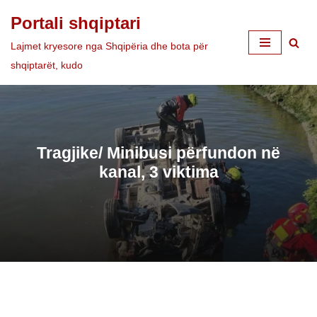
Portali shqiptari
Skip
Lajmet kryesore nga Shqipëria dhe bota për
to
shqiptarët, kudo
content
Tragjike/ Minibusi përfundon në
kanal, 3 viktima