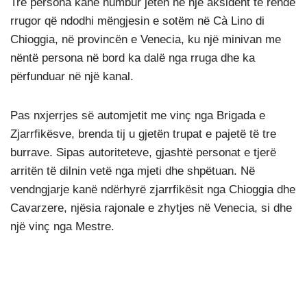
Tre persona kanë humbur jetën në një aksident të rëndë
rrugor që ndodhi mëngjesin e sotëm në Cà Lino di
Chioggia, në provincën e Venecia, ku një minivan me
nëntë persona në bord ka dalë nga rruga dhe ka
përfunduar në një kanal.
Pas nxjerrjes së automjetit me vinç nga Brigada e
Zjarrfikësve, brenda tij u gjetën trupat e pajetë të tre
burrave. Sipas autoriteteve, gjashtë personat e tjerë
arritën të dilnin vetë nga mjeti dhe shpëtuan. Në
vendngjarje kanë ndërhyrë zjarrfikësit nga Chioggia dhe
Cavarzere, njësia rajonale e zhytjes në Venecia, si dhe
një vinç nga Mestre.