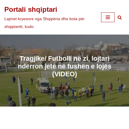
Portali shqiptari
Skip
Lajmet kryesore nga Shqipëria dhe bota për
to
shqiptarët, kudo
content
Tragjike/ Futbolli në zi, lojtari
ndërron jetë në fushën e lojës
(VIDEO)