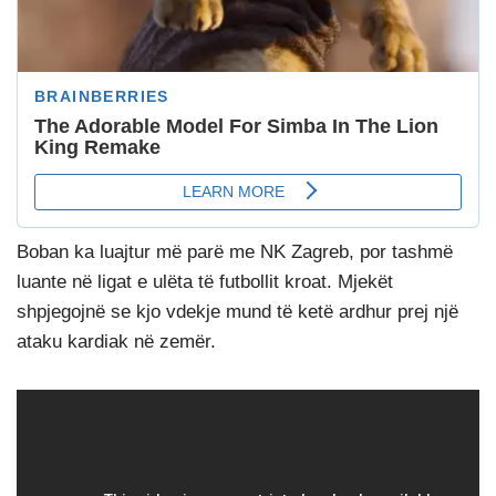
Boban ka luajtur më parë me NK Zagreb, por tashmë
luante në ligat e ulëta të futbollit kroat. Mjekët
shpjegojnë se kjo vdekje mund të ketë ardhur prej një
ataku kardiak në zemër.