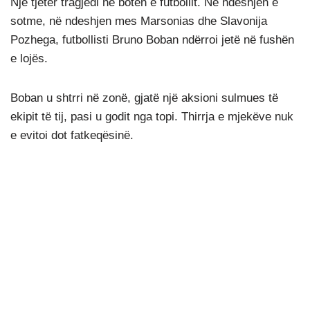
Një tjetër tragjedi në botën e futbollit. Në ndeshjen e
sotme, në ndeshjen mes Marsonias dhe Slavonija
Pozhega, futbollisti Bruno Boban ndërroi jetë në fushën
e lojës.
Boban u shtrri në zonë, gjatë një aksioni sulmues të
ekipit të tij, pasi u godit nga topi. Thirrja e mjekëve nuk
e evitoi dot fatkeqësinë.