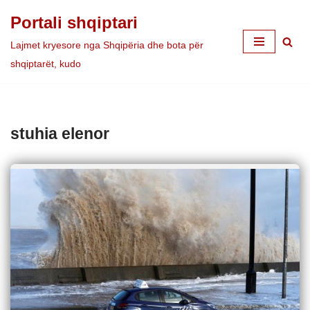
Portali shqiptari
Skip
Lajmet kryesore nga Shqipëria dhe bota për
to
shqiptarët, kudo
content
stuhia elenor