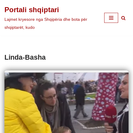
Portali shqiptari
Skip
Lajmet kryesore nga Shqipëria dhe bota për
to
shqiptarët, kudo
content
Linda-Basha