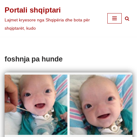
Portali shqiptari
Skip
Lajmet kryesore nga Shqipëria dhe bota për
to
shqiptarët, kudo
content
foshnja pa hunde