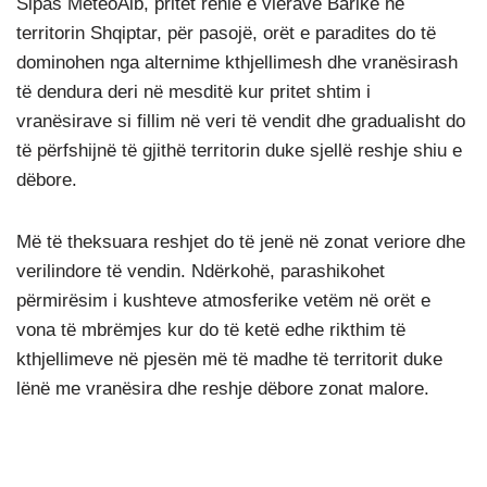
Sipas MeteoAlb, pritet rënie e vlerave Barike në
territorin Shqiptar, për pasojë, orët e paradites do të
dominohen nga alternime kthjellimesh dhe vranësirash
të dendura deri në mesditë kur pritet shtim i
vranësirave si fillim në veri të vendit dhe gradualisht do
të përfshijnë të gjithë territorin duke sjellë reshje shiu e
dëbore.
Më të theksuara reshjet do të jenë në zonat veriore dhe
verilindore të vendin. Ndërkohë, parashikohet
përmirësim i kushteve atmosferike vetëm në orët e
vona të mbrëmjes kur do të ketë edhe rikthim të
kthjellimeve në pjesën më të madhe të territorit duke
lënë me vranësira dhe reshje dëbore zonat malore.