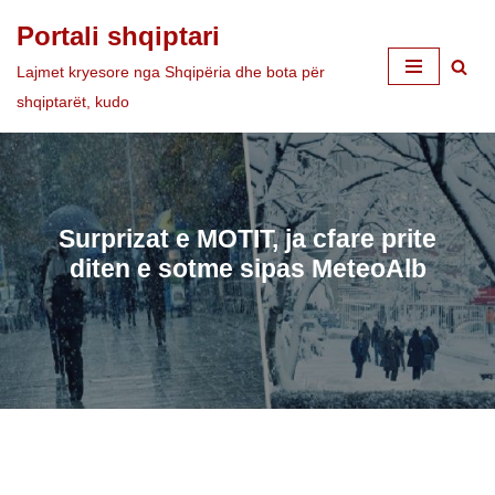
Portali shqiptari
Skip
Lajmet kryesore nga Shqipëria dhe bota për
to
shqiptarët, kudo
content
Surprizat e MOTIT, ja cfare prite
diten e sotme sipas MeteoAlb