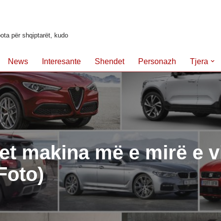
ota për shqiptarët, kudo
News
Interesante
Shendet
Personazh
Tjera
et makina më e mirë e vi
Foto)