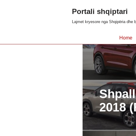
Portali shqiptari
Skip
Lajmet kryesore nga Shqipëria dhe b
to
content
Home
Shpall
2018 (