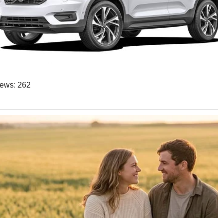
iews:
262