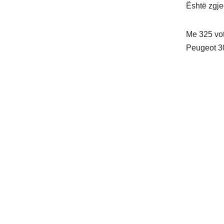
Është zgje
Me 325 vot
Peugeot 30