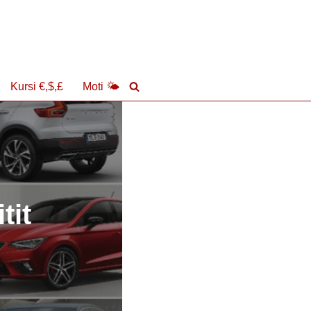
Kursi €,$,£
Moti 🌤
tit