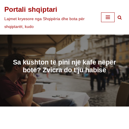
Portali shqiptari
Skip
Lajmet kryesore nga Shqipëria dhe bota për
to
shqiptarët, kudo
content
Sa kushton të pini një kafe nëpër
botë? Zvicra do t’ju habisë