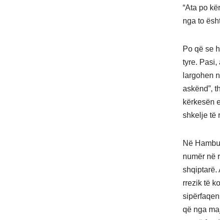
“Ata po kë
nga to ësh
Po që se h
tyre. Pasi
largohen n
askënd”, t
kërkesën e
shkelje të
Në Hamburg,
numër në r
shqiptarë.
rrezik të 
sipërfaqen
që nga maji