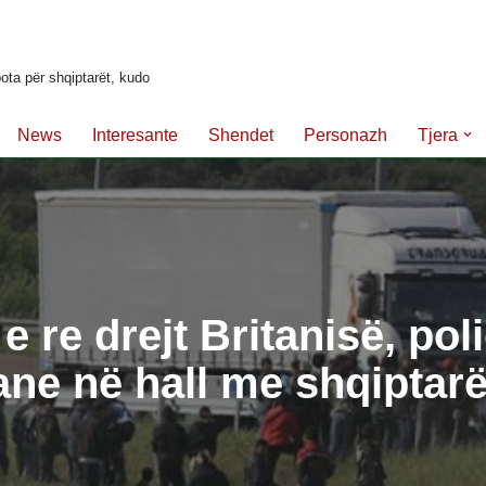
ota për shqiptarët, kudo
News
Interesante
Shendet
Personazh
Tjera
e re drejt Britanisë, poli
ne në hall me shqiptarë