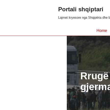
Portali shqiptari
Skip
Lajmet kryesore nga Shqipëria dhe b
to
content
Home
Rrugë 
gjerma