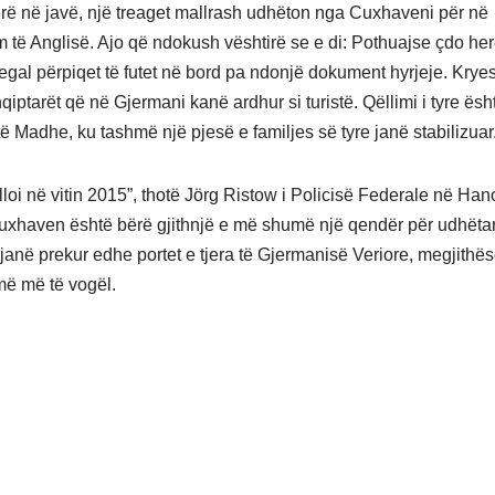
rë në javë, një treaget mallrash udhëton nga Cuxhaveni për në
të Anglisë. Ajo që ndokush vështirë se e di: Pothuajse çdo he
legal përpiqet të futet në bord pa ndonjë dokument hyrjeje. Krye
hqiptarët që në Gjermani kanë ardhur si turistë. Qëllimi i tyre ësh
të Madhe, ku tashmë një pjesë e familjes së tyre janë stabilizuar
illoi në vitin 2015”, thotë Jörg Ristow i Policisë Federale në Ha
uxhaven është bërë gjithnjë e më shumë një qendër për udhëtarë
 janë prekur edhe portet e tjera të Gjermanisë Veriore, megjithë
ë më të vogël.