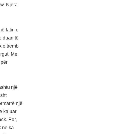
ow. Njëra
ë fatin e
e duan të
k e tremb
urgut. Me
 për
ashtu një
isht
ërmarrë një
e kaluar
ack. Por,
k ne ka