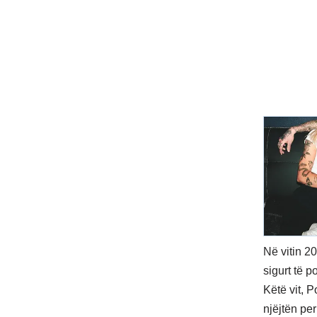
Në vitin 2
sigurt të 
Këtë vit, 
njëjtën pe