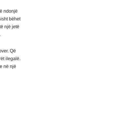
rë ndonjë
sisht bëhet
të një jetë
.
nover. Që
t ilegalë.
se në një