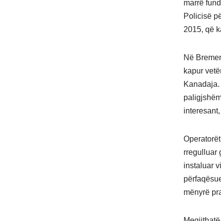
marrë fund
Policisë pë
2015, që k
Në Bremerh
kapur vetë
Kanadaja. 
paligjshëm.
interesant
Operatorët
rregulluar 
instaluar 
përfaqësue
mënyrë pra
Megjithatë,