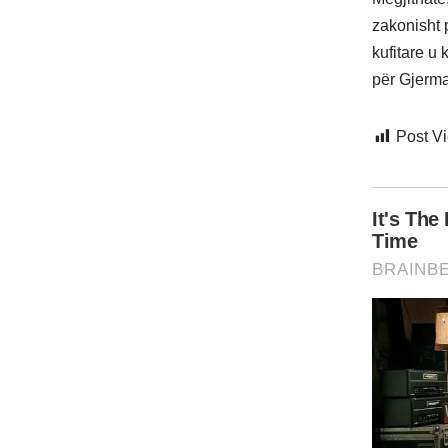
zakonisht 
kufitare u
për Gjerma
Post V