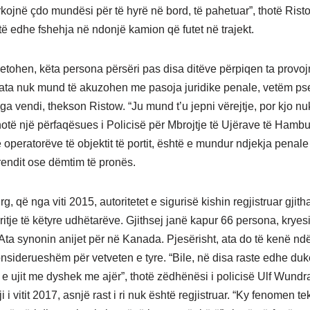
rkojnë çdo mundësi për të hyrë në bord, të pahetuar”, thotë Rist
të edhe fshehja në ndonjë kamion që futet në trajekt.
etohen, këta persona përsëri pas disa ditëve përpiqen ta provojn
, ata nuk mund të akuzohen me pasoja juridike penale, vetëm ps
ga vendi, thekson Ristow. “Ju mund t’u jepni vërejtje, por kjo nu
hotë një përfaqësues i Policisë për Mbrojtje të Ujërave të Hamb
 operatorëve të objektit të portit, është e mundur ndjekja penale
 rendit ose dëmtim të pronës.
 që nga viti 2015, autoritetet e sigurisë kishin regjistruar gjith
ritje të këtyre udhëtarëve. Gjithsej janë kapur 66 persona, kryes
 Ata synonin anijet për në Kanada. Pjesërisht, ata do të kenë nd
konsiderueshëm për vetveten e tyre. “Bile, në disa raste edhe duk
 e ujit me dyshek me ajër”, thotë zëdhënësi i policisë Ulf Wundr
 i vitit 2017, asnjë rast i ri nuk është regjistruar. “Ky fenomen te