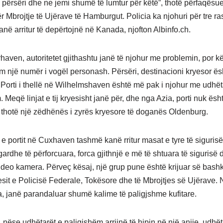
 përsëri dhe ne jemi shumë të lumtur për këtë”, thotë përfaqësue
r Mbrojtje të Ujërave të Hamburgut. Policia ka njohuri për tre ras
anë arritur të depërtojnë në Kanada, njofton Albinfo.ch.
aven, autoritetet gjithashtu janë të njohur me problemin, por k
m një numër i vogël personash. Përsëri, destinacioni kryesor ës
Porti i thellë në Wilhelmshaven është më pak i njohur me udhët
 Meqë linjat e tij kryesisht janë për, dhe nga Azia, porti nuk ësh
, thotë një zëdhënës i zyrës kryesore të doganës Oldenburg.
 e portit në Cuxhaven tashmë kanë rritur masat e tyre të siguris
gardhe të përforcuara, forca gjithnjë e më të shtuara të sigurisë
video kamera. Përveç kësaj, një grup pune është krijuar së bas
sit e Policisë Federale, Tokësore dhe të Mbrojtjes së Ujërave. 
, janë parandaluar shumë kalime të paligjshme kufitare.
 nëse udhëtarët e paligjshëm arrijnë të hipin në një anije, udhëti