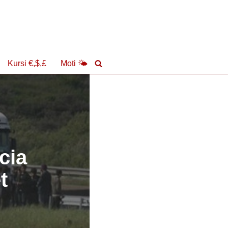
Kursi €,$,£
Moti 🌤
cia
t