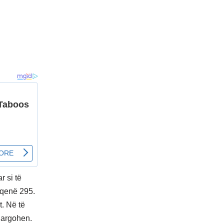
r si të
ë qenë 295.
t. Në të
 largohen.