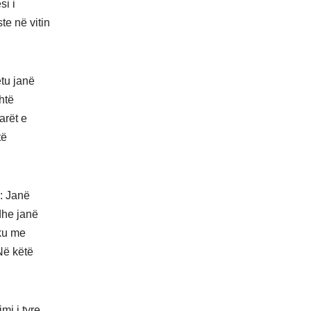
si i
te në vitin
ëtu janë
htë
arët e
të
ë: Janë
 dhe janë
hku me
Në këtë
mi i tyre