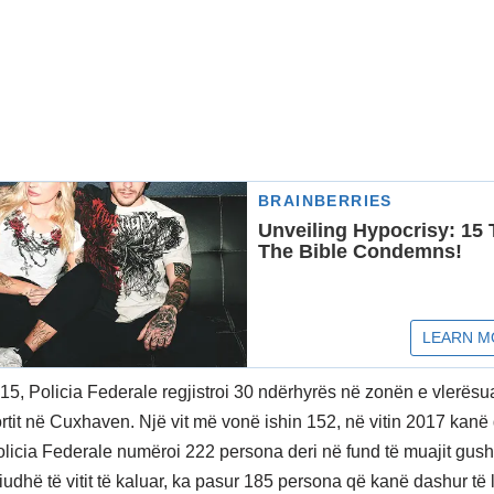
015, Policia Federale regjistroi 30 ndërhyrës në zonën e vlerësua
portit në Cuxhaven. Një vit më vonë ishin 152, në vitin 2017 kan
Policia Federale numëroi 222 persona deri në fund të muajit gush
riudhë të vitit të kaluar, ka pasur 185 persona që kanë dashur të