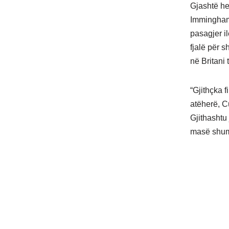
Gjashtë he
Immingham 
pasagjer i
fjalë për s
në Britani 
“Gjithçka f
atëherë, C
Gjithashtu
masë shum