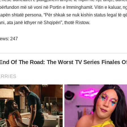
përfundon më së voni në Portin e Imminghamit. Vitin e kaluar, ng
 kapën shtatë persona. “Për shkak se nuk kishin status legal të q
ni, ata janë kthyer në Shqipëri”, thotë Ristow.
iews:
247