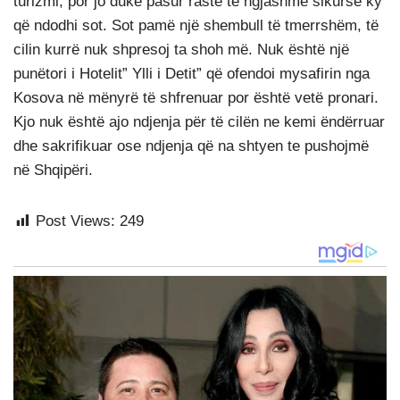
turizmi, por jo duke pasur raste tē ngjashme sikurse ky
që ndodhi sot. Sot pamë një shembull të tmerrshëm, të
cilin kurrë nuk shpresoj ta shoh më. Nuk është një
punëtori i Hotelit” Ylli i Detit” që ofendoi mysafirin nga
Kosova në mënyrë të shfrenuar por është vetë pronari.
Kjo nuk është ajo ndjenja për të cilën ne kemi ëndërruar
dhe sakrifikuar ose ndjenja që na shtyen te pushojmë
në Shqipëri.
Post Views:
249