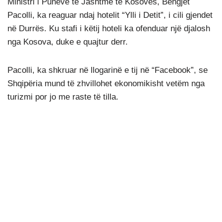
Ministri i Punëve të Jashtme të Kosovës, Behgjet
Pacolli, ka reaguar ndaj hotelit “Ylli i Detit”, i cili gjendet
në Durrës. Ku stafi i këtij hoteli ka ofenduar një djalosh
nga Kosova, duke e quajtur derr.
Pacolli, ka shkruar në llogarinë e tij në “Facebook”, se
Shqipëria mund të zhvillohet ekonomikisht vetëm nga
turizmi por jo me raste të tilla.