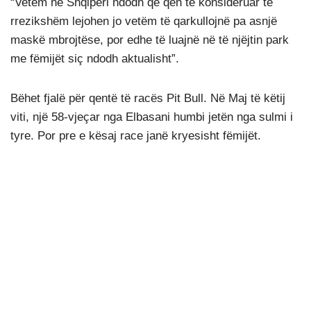
“Vetëm në Shqipëri ndodh që qen të konsideruar të
rrezikshëm lejohen jo vetëm të qarkullojnë pa asnjë
maskë mbrojtëse, por edhe të luajnë në të njëjtin park
me fëmijët siç ndodh aktualisht”.
Bëhet fjalë për qentë të racës Pit Bull. Në Maj të këtij
viti, një 58-vjeçar nga Elbasani humbi jetën nga sulmi i
tyre. Por pre e kësaj race janë kryesisht fëmijët.