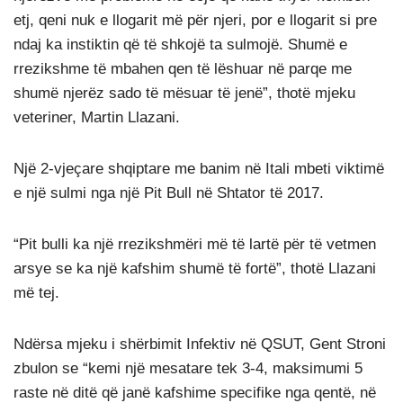
etj, qeni nuk e llogarit më për njeri, por e llogarit si pre
ndaj ka instiktin që të shkojë ta sulmojë. Shumë e
rrezikshme të mbahen qen të lëshuar në parqe me
shumë njerëz sado të mësuar të jenë”, thotë mjeku
veteriner, Martin Llazani.
Një 2-vjeçare shqiptare me banim në Itali mbeti viktimë
e një sulmi nga një Pit Bull në Shtator të 2017.
“Pit bulli ka një rrezikshmëri më të lartë për të vetmen
arsye se ka një kafshim shumë të fortë”, thotë Llazani
më tej.
Ndërsa mjeku i shërbimit Infektiv në QSUT, Gent Stroni
zbulon se “kemi një mesatare tek 3-4, maksimumi 5
raste në ditë që janë kafshime specifike nga qentë, në