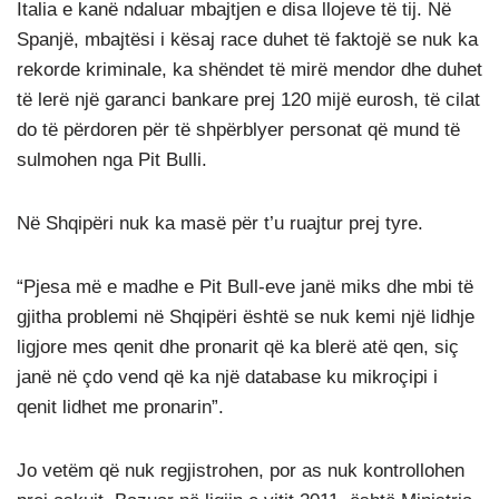
Italia e kanë ndaluar mbajtjen e disa llojeve të tij. Në
Spanjë, mbajtësi i kësaj race duhet të faktojë se nuk ka
rekorde kriminale, ka shëndet të mirë mendor dhe duhet
të lerë një garanci bankare prej 120 mijë eurosh, të cilat
do të përdoren për të shpërblyer personat që mund të
sulmohen nga Pit Bulli.
Në Shqipëri nuk ka masë për t’u ruajtur prej tyre.
“Pjesa më e madhe e Pit Bull-eve janë miks dhe mbi të
gjitha problemi në Shqipëri është se nuk kemi një lidhje
ligjore mes qenit dhe pronarit që ka blerë atë qen, siç
janë në çdo vend që ka një database ku mikroçipi i
qenit lidhet me pronarin”.
Jo vetëm që nuk regjistrohen, por as nuk kontrollohen