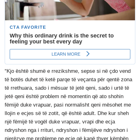
“Kjo është shumë e rrezikshme, sepse si në çdo vend
të botës duhet të ketë parqe të veçanta për qentë zona
të rrethuara, sado i mësuar të jetë qeni, sado i urtë të
jetë qeni është problem në momentin që ato shohin
fëmijë duke vrapuar, pasi normalisht qeni mësohet me
llojin e ecjes së të zotit, që është adult. Dhe kur sheh
një fëmijë të vogël duke vrapuar, vrapi dhe ecja
ndryshon nga i rrituri, ndryshon i fëmijëve ndryshon i
njerëzve me probleme ne ecje që kanë thyer këmbën