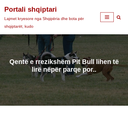
Portali shqiptari
Skip
Lajmet kryesore nga Shqipëria dhe bota për
to
shqiptarët, kudo
content
Qentë e rrezikshëm Pit Bull lihen të
lirë nëpër parqe por..