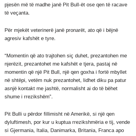
pjesën më të madhe janë Pit Bull-ët ose qen të racave
të veçanta.
Për mjekët veterinerë janë pronarët, ato që i bëjnë
agresiv kafshët e tyre.
“Momentin që ato trajtohen siç duhet, prezantohen me
njerëzit, prezantohet me kafshët e tjera, pastaj në
momentin që një Pit Bull, një qen goxha i fortë mbyllet
në shtëpi, vetëm nuk prezantohet, lidhet diku pa patur
asnjë kontakt me jashtë, normalisht ai do të bëhet
shume i rrezikshëm”.
Pit Bulli u përdor fillimisht në Amerikë, si një qen
dyluftimesh, por kur u kuptua rrezikshmëria e tij, vende
si Gjermania, Italia, Danimarka, Britania, Franca apo