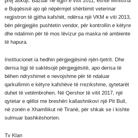
prej askujt. Bazuar në ligjin e vitit 2011, është Ministria
e Bujqësisë ajo që nëpërmjet shërbimit veterinar
regjistron të gjitha kafshët, ndërsa një VKM e viti 2013,
bën përgjegjës pushtetin vendor, për kontrollin e këtyre
dhe ndalimin për të mos lëvizur pa maska në ambiente
të hapura.
Institucionet ia hedhin përgjegjësinë njëri-tjetrit. Dhe
derisa ligji të saktësojë përgjegjësitë, apo derisa të
bëhen ndryshimet e nevojshme për të ndaluar
qarkullimin e këtyre kafshëve të rrezikshme, qytetarët
duhet të vetëmbrohen. Në Qershor të vitit 2017, një
qytetar e qëlloi me breshëri kallashnikovi një Pit Bull,
në zonën e Xhamllikut në Tiranë, për shkak se i kishte
sulmuar bashkëshorten.
Tv Klan