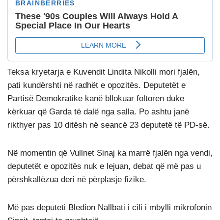
Teksa kryetarja e Kuvendit Lindita Nikolli mori fjalën,
pati kundërshti në radhët e opozitës. Deputetët e
Partisë Demokratike kanë bllokuar foltoren duke
kërkuar që Garda të dalë nga salla. Po ashtu janë
rikthyer pas 10 ditësh në seancë 23 deputetë të PD-së.
Në momentin që Vullnet Sinaj ka marrë fjalën nga vendi,
deputetët e opozitës nuk e lejuan, debat që më pas u
përshkallëzua deri në përplasje fizike.
Më pas deputeti Bledion Nallbati i cili i mbylli mikrofonin