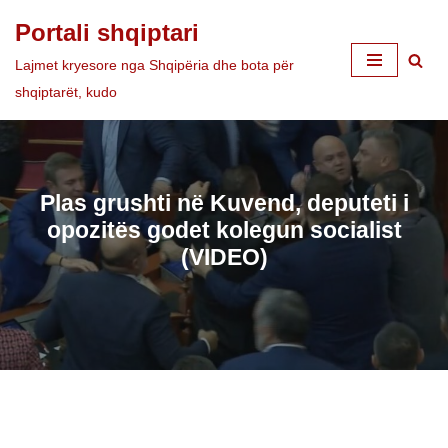
Portali shqiptari
Skip
Lajmet kryesore nga Shqipëria dhe bota për
to
shqiptarët, kudo
content
Plas grushti në Kuvend, deputeti i
opozitës godet kolegun socialist
(VIDEO)