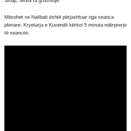
Sinajt, tentoi ta grushtojë.
Mësohet se Nallbati është përjashtuar nga seanca
plenare. Kryetarja e Kuvendit kërkoi 5 minuta ndërprerje
të seancës.