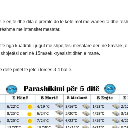
e e enjte dhe dita e premte do të këtë mot me vranësira dhe resh
ëshme me intensitet mesatar.
etë nga kuadrati i jugut me shpejtësi mesatare deri në 8m/sek, e 
 shpjetësi deri në 15m/sek kryesisht ditën e martë.
 dete pritet të jetë i forcës 3-4 ballë.