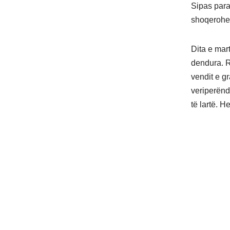
Sipas para
shoqerohet
Dita e mar
dendura. R
vendit e gr
veriperënd
të lartë. 