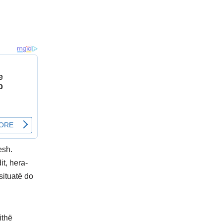
esh.
t, hera-
situatë do
ithë