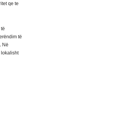
tet qe te
 të
perëndim të
n. Në
lokalisht