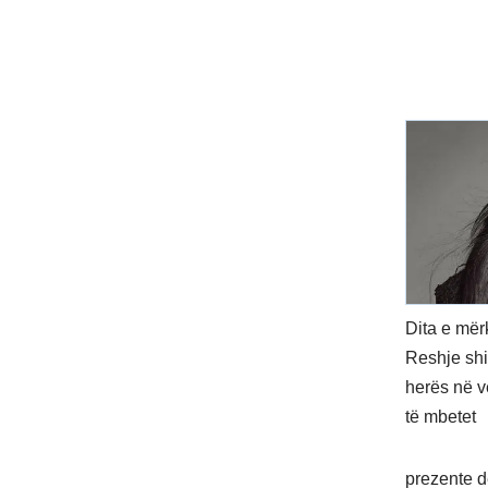
Dita e mër
Reshje shi
herës në v
të mbetet
prezente de