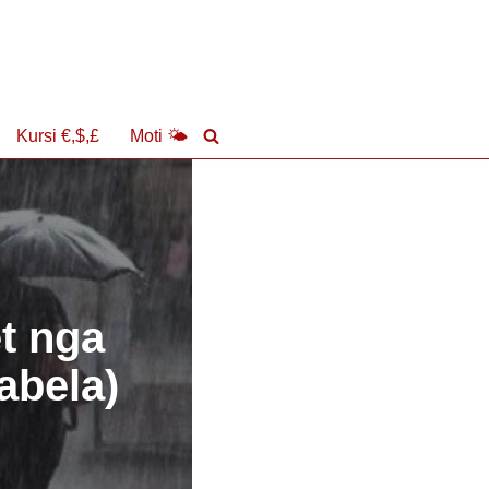
Kursi €,$,£
Moti 🌤
et nga
abela)