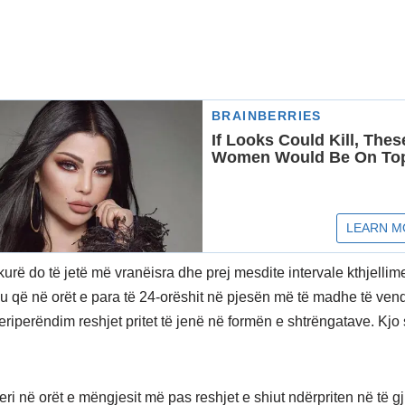
kurë do të jetë më vranëisra dhe prej mesdite intervale kthjellim
u që në orët e para të 24-orëshit në pjesën më të madhe të vendi
eriperëndim reshjet pritet të jenë në formën e shtrëngatave. Kjo 
ri në orët e mëngjesit më pas reshjet e shiut ndërpriten në të gj