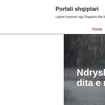
Portali shqiptari
Skip
Lajmet kryesore nga Shqipëria dhe b
to
content
Home
Ndrysh
dita e