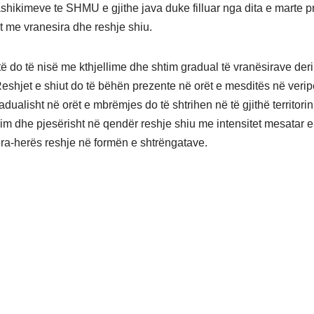
shikimeve te SHMU e gjithe java duke filluar nga dita e marte pri
 me vranesira dhe reshje shiu.
të do të nisë me kthjellime dhe shtim gradual të vranësirave deri
eshjet e shiut do të bëhën prezente në orët e mesditës në veri
adualisht në orët e mbrëmjes do të shtrihen në të gjithë territori
im dhe pjesërisht në qendër reshje shiu me intensitet mesatar e 
Hera-herës reshje në formën e shtrëngatave.