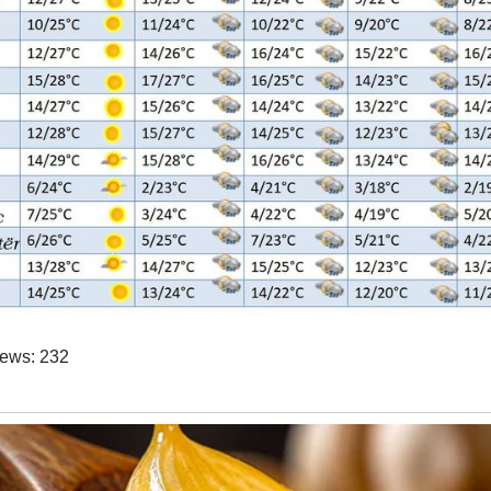
iews:
232