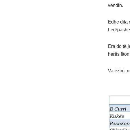
vendin.
Edhe dita 
herëpasher
Era do të j
herës fiton
Valëzimi në