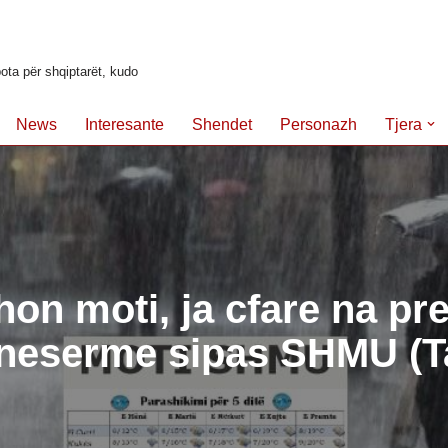
ota për shqiptarët, kudo
News
Interesante
Shendet
Personazh
Tjera
on moti, ja cfare na pr
 neserme sipas SHMU (T