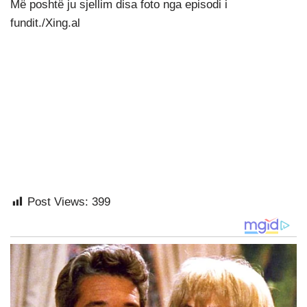
Më poshtë ju sjellim disa foto nga episodi i
fundit./Xing.al
Post Views:
399