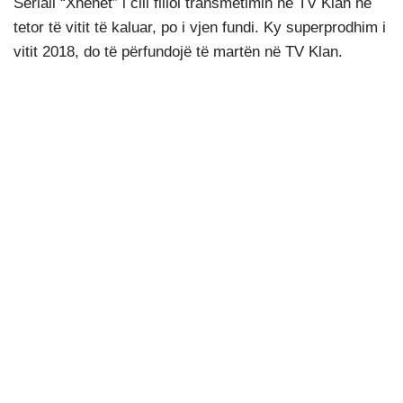
Seriali “Xhenet” i cili filloi transmetimin në TV Klan në
tetor të vitit të kaluar, po i vjen fundi. Ky superprodhim i
vitit 2018, do të përfundojë të martën në TV Klan.