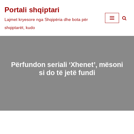
Portali shqiptari
Skip
Lajmet kryesore nga Shqipëria dhe bota për
to
shqiptarët, kudo
content
Përfundon seriali ‘Xhenet’, mësoni
si do të jetë fundi