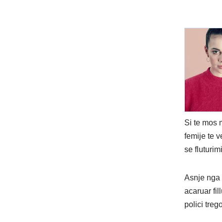
Si te mos 
femije te v
se fluturim
Asnje nga 
acaruar fi
polici trego