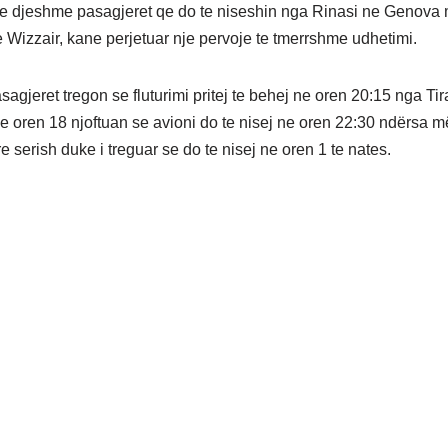
e djeshme pasagjeret qe do te niseshin nga Rinasi ne Genova
Wizzair, kane perjetuar nje pervoje te tmerrshme udhetimi.
sagjeret tregon se fluturimi pritej te behej ne oren 20:15 nga Ti
 oren 18 njoftuan se avioni do te nisej ne oren 22:30 ndërsa 
e serish duke i treguar se do te nisej ne oren 1 te nates.