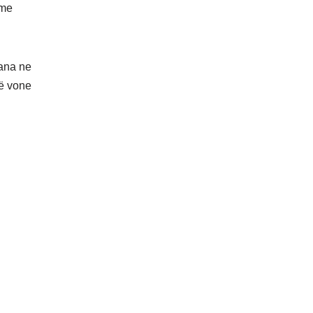
 me
rana ne
më vone