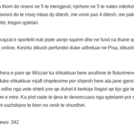
 thoni do niseni ne 5 te mengjesit, njehere ne 5 te nates nderko
avioni do te nisej mbas dy ditesh, me vone pas 4 ditesh, me pak 
tet, tregon qytetari.
vajzat e sportelit nuk jepte asnje sqarim dhe ne fund na thane q
at online. Keshtu dikush perfundoi duke udhetuar ne Pisa, dikus
hera e pare qe Wizzair ka shkaktuar bere anullime te fluturimev
duke shkaktuar mjaft shqetesime por shpesh here ata jane gjend
edhe nga vete shteti yne qe duhet ti kerkoje llogari qe kjo gje t
e e mire. Ka plot raste te tjera te denoncuara nga qytetaret por 
ht vazhdojne te bien ne vesh te shurdhet.
iews:
342