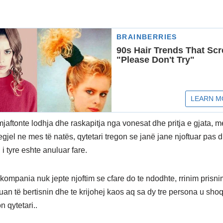
mjaftonte lodhja dhe raskapitja nga vonesat dhe pritja e gjata, m
egjel ne mes të natës, qytetari tregon se janë jane njoftuar pas 
i i tyre eshte anuluar fare.
kompania nuk jepte njoftim se cfare do te ndodhte, rrinim prisni
lluan të bertisnin dhe te krijohej kaos aq sa dy tre persona u sh
n qytetari..