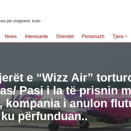
ota për shqiptarët, kudo
News
Interesante
Shendet
Personazh
Tjera
erët e “Wizz Air” tortu
as/ Pasi i la të prisnin 
a, kompania i anulon flu
 ku përfunduan..