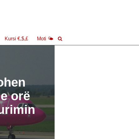
Kursi €,$,£
Moti 🌤
rohen
me orë
turimin