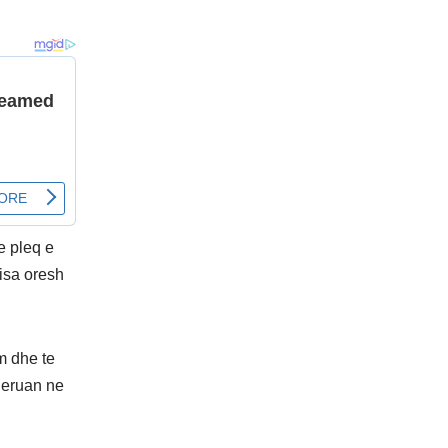
e pleq e
disa oresh
m dhe te
oqeruan ne