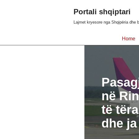
Portali shqiptari
Skip
Lajmet kryesore nga Shqipëria dhe b
to
content
Home
Pasagj
në Rin
të tër
dhe ja