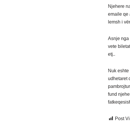
Njehere na
emaile qe 
lemsh i vër
Asnje nga 
vete bilet
etj..
Nuk eshte 
udhetaret 
pambrojtur 
fund njeher
fatkeqesis
Post V