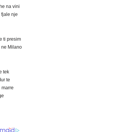
he na vini
fjale nje
e ti presim
h ne Milano
e tek
ur te
e marre
qe