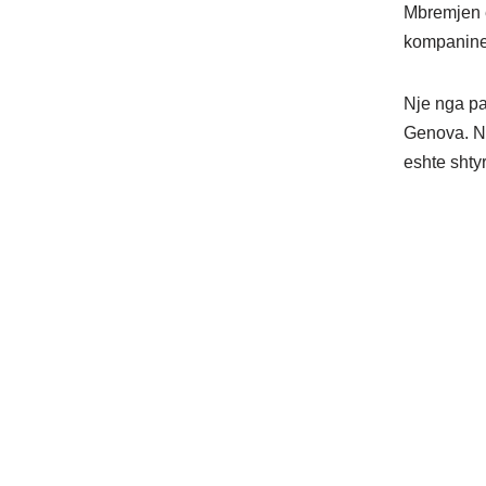
Mbremjen 
kompanine 
Nje nga pa
Genova. Ne
eshte shtyr