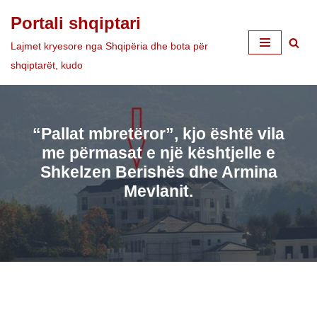
Portali shqiptari
Skip
Lajmet kryesore nga Shqipëria dhe bota për
to
shqiptarët, kudo
content
“Pallat mbretëror”, kjo është vila
me përmasat e një kështjelle e
Shkelzen Berishës dhe Armina
Mevlanit.