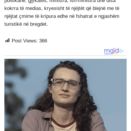
politikanë, gjykatës, ministra, ish-ministra dhe disa
kokrra të medias, kryesisht të njëjtët që blejnë me të
njëjtat çmime të kripura edhe në fshatrat e ngjashëm
turistikë në bregdet.
Post Views:
366