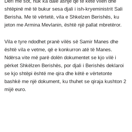
Deri më sot, nuk ka dalë asnjë që të ketë vilën dhe
shtëpinë më të bukur sesa djali i ish-kryeministrit Sali
Berisha. Me të vërtetë, vila e Shkelzen Berishës, ku
jeton me Armina Mevlanin, është një pallat mbretëror.
Vila e tyre ndodhet pranë vilës së Samir Manes dhe
është vila e vetme, që e konkurron atë të Manes.
Ndërsa vite më parë dolën dokumentet se kjo vilë i
përket Shkëlzen Berishës, por djali i Berishës deklaroi
se kjo shtëpi është me qira dhe këtë e vërtetonte
bashkë me një dokument, ku thuhet se qiraja kushton 2
mijë euro.