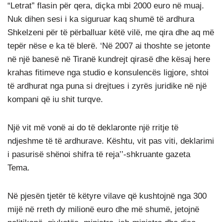
“Letrat” flasin për qera, diçka mbi 2000 euro në muaj.
Nuk dihen sesi i ka siguruar kaq shumë të ardhura
Shkelzeni për të përballuar këtë vilë, me qira dhe aq më
tepër nëse e ka të blerë. ‘Në 2007 ai thoshte se jetonte
në një banesë në Tiranë kundrejt qirasë dhe kësaj here
krahas fitimeve nga studio e konsulencës ligjore, shtoi
të ardhurat nga puna si drejtues i zyrës juridike në një
kompani që iu shit turqve.
Një vit më vonë ai do të deklaronte një rritje të
ndjeshme të të ardhurave. Kështu, vit pas viti, deklarimi
i pasurisë shënoi shifra të reja’’-shkruante gazeta
Tema.
Në pjesën tjetër të këtyre vilave që kushtojnë nga 300
mijë në rreth dy milionë euro dhe më shumë, jetojnë