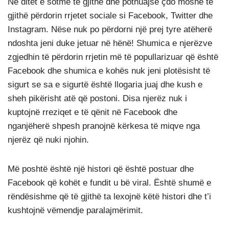
Në ditët e sotme të gjithë dhe pothuajse çdo moshë të
gjithë përdorin rrjetet sociale si Facebook, Twitter dhe
Instagram. Nëse nuk po përdorni një prej tyre atëherë
ndoshta jeni duke jetuar në hënë! Shumica e njerëzve
zgjedhin të përdorin rrjetin më të popullarizuar që është
Facebook dhe shumica e kohës nuk jeni plotësisht të
sigurt se sa e sigurtë është llogaria juaj dhe kush e
sheh pikërisht atë që postoni. Disa njerëz nuk i
kuptojnë rreziqet e të qënit në Facebook dhe
nganjëherë shpesh pranojnë kërkesa të miqve nga
njerëz që nuki njohin.
Më poshtë është një histori që është postuar dhe
Facebook që kohët e fundit u bë viral. Është shumë e
rëndësishme që të gjithë ta lexojnë këtë histori dhe t’i
kushtojnë vëmendje paralajmërimit.