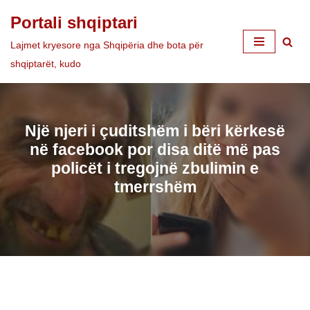
Portali shqiptari
Skip
Lajmet kryesore nga Shqipëria dhe bota për
to
shqiptarët, kudo
content
Një njeri i çuditshëm i bëri kërkesë
në facebook por disa ditë më pas
policët i tregojnë zbulimin e
tmerrshëm