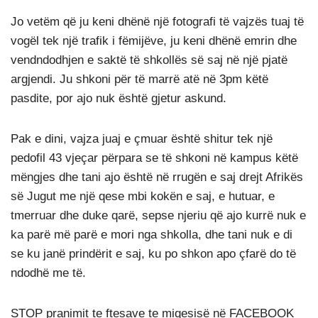
Jo vetëm që ju keni dhënë një fotografi të vajzës tuaj të
vogël tek një trafik i fëmijëve, ju keni dhënë emrin dhe
vendndodhjen e saktë të shkollës së saj në një pjatë
argjendi. Ju shkoni për të marrë atë në 3pm këtë
pasdite, por ajo nuk është gjetur askund.
Pak e dini, vajza juaj e çmuar është shitur tek një
pedofil 43 vjeçar përpara se të shkoni në kampus këtë
mëngjes dhe tani ajo është në rrugën e saj drejt Afrikës
së Jugut me një qese mbi kokën e saj, e hutuar, e
tmerruar dhe duke qarë, sepse njeriu që ajo kurrë nuk e
ka parë më parë e mori nga shkolla, dhe tani nuk e di
se ku janë prindërit e saj, ku po shkon apo çfarë do të
ndodhë me të.
STOP pranimit te ftesave te miqesisë në FACEBOOK