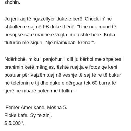
shohin.
Ju jeni aq të ngazëllyer duke e bërë ‘Check in’ në
shkollën e saj në FB duke thënë: “Unë nuk mund të
besoj se sa e madhe e vogla ime është bërë. Koha
fluturon me siguri. Një mami/babi krenar”.
Ndërkohë, miku i panjohur, i cili ju kërkoi me shpejtësi
pranimin këtë mëngjes, është ruajtja e fotos që keni
postuar për vajzën tuaj në veshje të saj të re të bukur
në telefonin e tij dhe duke e dërguar tek 60 burra të
tjerë në mbarë botën me titullin –
‘Femër Amerikane. Mosha 5.
Floke kafe. Sy te zinj.
$ 5.000 ‘.