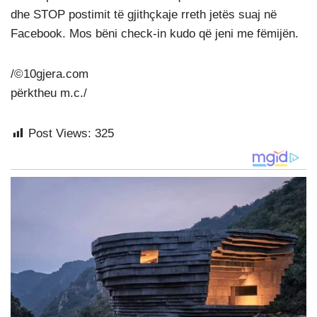
dhe STOP postimit të gjithçkaje rreth jetës suaj në
Facebook. Mos bëni check-in kudo që jeni me fëmijën.
/©10gjera.com
përktheu m.c./
Post Views:
325