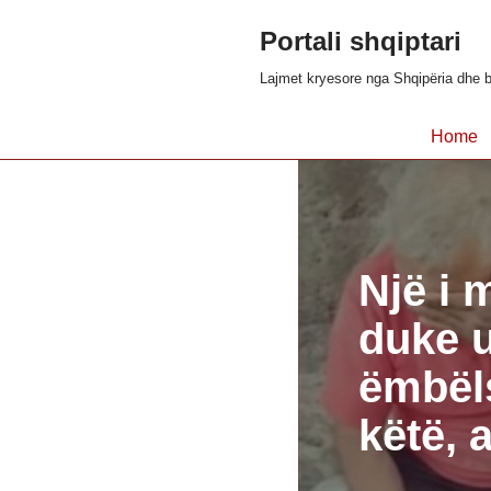
Portali shqiptari
Skip
Lajmet kryesore nga Shqipëria dhe b
to
content
Home
Një i 
duke u
ëmbëls
këtë, 