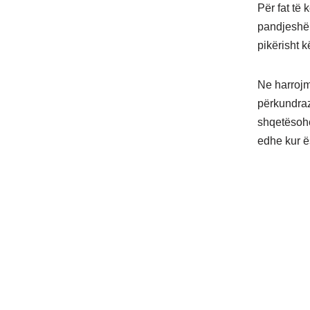
Për fat të
pandjeshëm
pikërisht 
Ne harrojm
përkundraz
shqetësohe
edhe kur ë