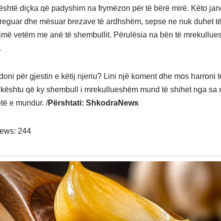
 është diçka që padyshim na frymëzon për të bërë mirë. Këto ja
reguar dhe mësuar brezave të ardhshëm, sepse ne nuk duhet t
jmë vetëm me anë të shembullit. Përulësia na bën të mrekullu
.
oni për gjestin e këtij njeriu? Lini një koment dhe mos harroni 
, kështu që ky shembull i mrekullueshëm mund të shihet nga s
etë e mundur. /
Përshtati: ShkodraNews
iews:
244