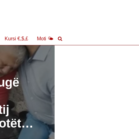
Kursi €,$,£
Moti 🌤
rugë
ij
lotët…