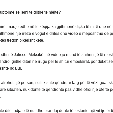
uptojmë se jemi të gjithë të njëjtë?
mirë, madje edhe në të këqija ka gjithmonë diçka të mirë dhe në er
jithmonë një rreze e vogël e dritës dhe video e mëposhtme që p
tës tregon pikërisht këtë.
odhi në Jalisco, Meksikë; në video ju mund të shihni një të mos
qëndroi gjithë ditën në rrugë për të shitur ëmbëlsirat, por duket se
është ndalur.
afrohet një person, i cili kishte qëndruar larg për të vëzhguar s
parë situatën, nuk donte të qëndronte pasiv dhe ofroi një ofertë p
.
hte ditëlindja e të riut dhe prandaj donte të festonte një vit tjetër 