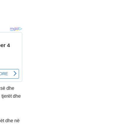
isë dhe
 tjerët dhe
bët dhe në