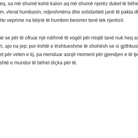
 keq, sa më shumë kohë kalon aq më shumë njerëz duket të bëhe
, vlerat humbasin, ndjeshmëria dhe solidariteti janë të pakta dh
këto veprime na bëjnë të humbim besimin tonë tek njerëzit.
ë se për të ofruar një ndihmë të vogël për miqtë tanë nuk heq a
i, ajo na jep; por është e trishtueshme të shohësh se si gjithkus
t për veten e tij, pa menduar asnjë moment për gjendjen e të tj
shtë e mundur të bëhet diçka për të.