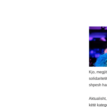
Kjo, megji
solidarite
shpesh har
Aktualisht
këtë kateg