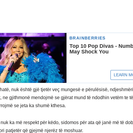
thatë, nuk është gjë tjetër veç mungesë e përulësisë, ndjeshmër
tit, ne gjithmonë mendojmë se gjërat mund të ndodhin vetëm te të
rojmë se jeta ka shumë kthesa.
, nuk ka më respekt për këdo, sidomos për ata që janë më të do
ori patjetër që gjejmë njerëz të moshuar.