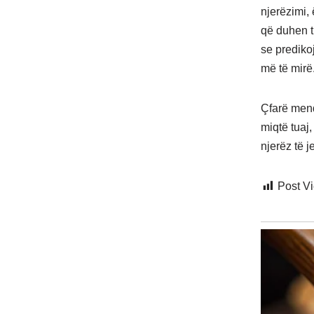
njerëzimi,
që duhen t
se prediko
më të mirë
Çfarë mend
miqtë tuaj
njerëz të j
Post V