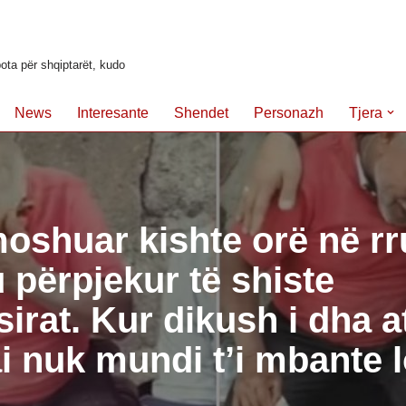
ota për shqiptarët, kudo
News
Interesante
Shendet
Personazh
Tjera
moshuar kishte orë në r
 përpjekur të shiste
irat. Kur dikush i dha at
ai nuk mundi t’i mbante 