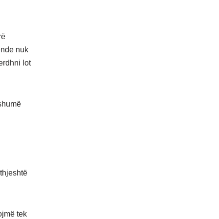
rë
 ende nuk
erdhni lot
 shumë
 thjeshtë
ojmë tek