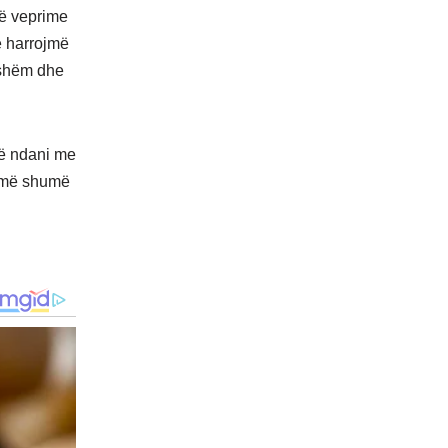
në veprime
ë harrojmë
eshëm dhe
të ndani me
a më shumë