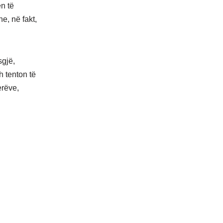
n të
e, në fakt,
sgjë,
h tenton të
erëve,