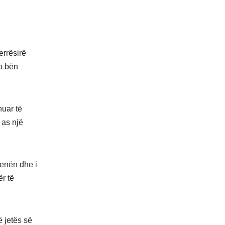
rësirë ​​
o bën
huar të
 as një
kenën dhe i
ër të
të jetës së