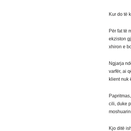
Kur do të k
Për fat të 
ekziston g
xhiron e bo
Ngjarja nd
varfër, ai 
klient nuk 
Papritmas, 
cili, duke 
moshuarin
Kjo ditë is