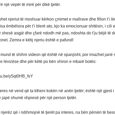
rë një vepër të mirë për dikë tjetër.
rohet njeriut të moshuar kërkon çmimet e mallrave dhe fillon t’i lë
a ëmbëlsira për t’i blerë ato, kjo ka emocionuar shitësin, i cili
të shesë asgjë dhe çfarë ndodh më pas, ndoshta do t’ju bëjë të d
net. Zemra e këtij njeriu është e pafund!
mund të shihni videon që është në spanjisht, por imazhet janë
dhe lëvizëse dhe për këtë po bën xhiron e mbarë botës:
utu.be/y5qt0HB_fsY
eres në vend që ta ktheni kokën në anën tjetër; është një gjest i
 japë shumë shpresë për një person tjetër.
njerëz që i ndihmojnë të tjerët pa interes, na bën përsëri të bes