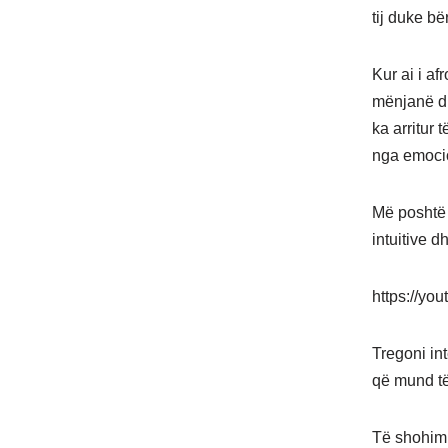
tij duke bë
Kur ai i af
mënjanë dis
ka arritur 
nga emocio
Më poshtë 
intuitive 
https://yo
Tregoni int
që mund të
Të shohim 