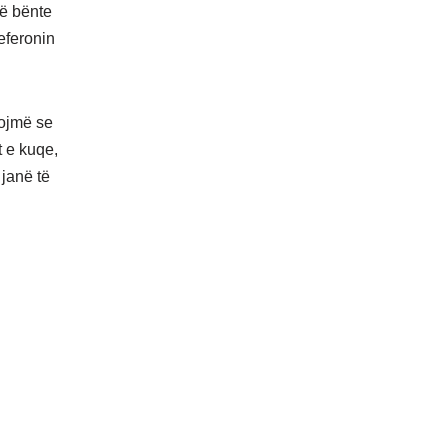
të bënte
eferonin
dojmë se
t e kuqe,
 janë të