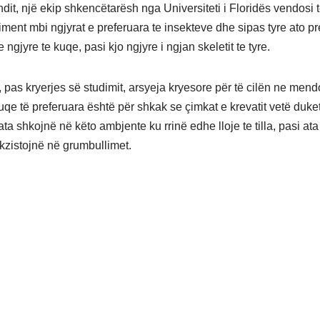
ndit, një ekip shkencëtarësh nga Universiteti i Floridës vendosi 
iment mbi ngjyrat e preferuara te insekteve dhe sipas tyre ato pr
 ngjyre te kuqe, pasi kjo ngjyre i ngjan skeletit te tyre.
, pas kryerjes së studimit, arsyeja kryesore për të cilën ne men
kuqe të preferuara është për shkak se çimkat e krevatit vetë duke
ta shkojnë në këto ambjente ku rrinë edhe lloje te tilla, pasi ata
ekzistojnë në grumbullimet.