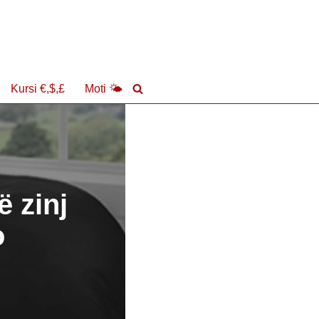
Kursi €,$,£
Moti 🌤
ë zinj
o