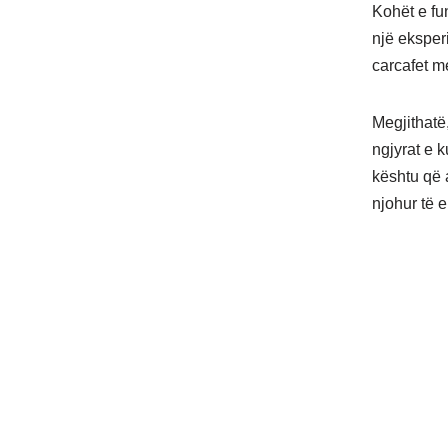
Kohët e fu
një eksper
carcafet me
Megjithatë
ngjyrat e 
kështu që a
njohur të 