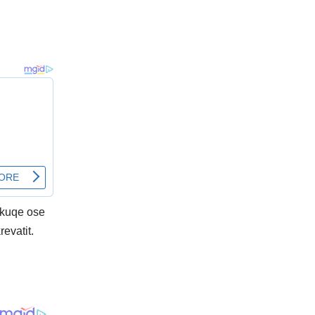
ë kuqe ose
evatit.