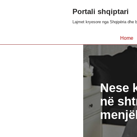
Portali shqiptari
Skip
Lajmet kryesore nga Shqipëria dhe b
to
content
Home
Nese k
në shtr
menjëh