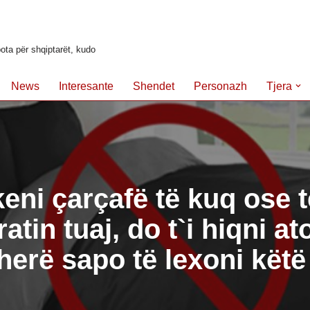
ota për shqiptarët, kudo
News
Interesante
Shendet
Personazh
Tjera
eni çarçafë të kuq ose t
atin tuaj, do t`i hiqni at
erë sapo të lexoni këtë