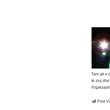
Tani që e 
të zinj dh
/©gatuajs
Post V