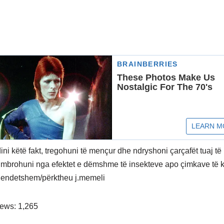
dini këtë fakt, tregohuni të mençur dhe ndryshoni çarçafët tuaj t
e mbrohuni nga efektet e dëmshme të insekteve apo çimkave të kr
hendetshem/përktheu j.memeli
iews:
1,265