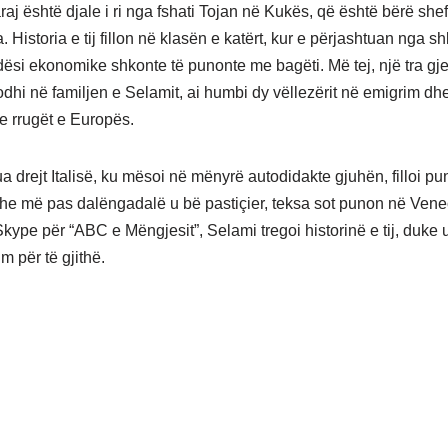
aj është djale i ri nga fshati Tojan në Kukës, që është bërë shef
 Historia e tij fillon në klasën e katërt, kur e përjashtuan nga sh
si ekonomike shkonte të punonte me bagëti. Më tej, një tra gje
hi në familjen e Selamit, ai humbi dy vëllezërit në emigrim dhe
te rrugët e Europës.
gua drejt Italisë, ku mësoi në mënyrë autodidakte gjuhën, filloi pu
he më pas dalëngadalë u bë pastiçier, teksa sot punon në Vene
Skype për “ABC e Mëngjesit”, Selami tregoi historinë e tij, duke 
m për të gjithë.