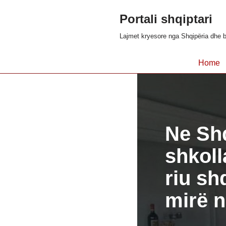
Portali shqiptari
Skip
Lajmet kryesore nga Shqipëria dhe b
to
content
Home
Ne Shq
shkoll
riu sh
mirë n