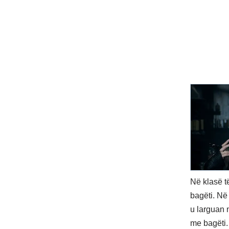
Në klasë t
bagëti. Në
u larguan 
me bagëti.