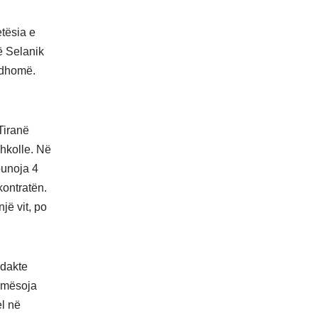
etësia e
në Selanik
 dhomë.
Tiranë
hkolle. Në
punoja 4
kontratën.
jë vit, po
idakte
ë mësoja
el në