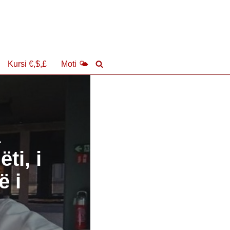
Kursi €,$,£
Moti 🌤
a
ti, i
ë i