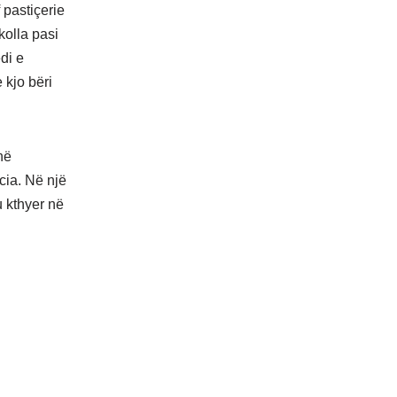
 pastiçerie
kolla pasi
di e
 kjo bëri
në
cia. Në një
u kthyer në