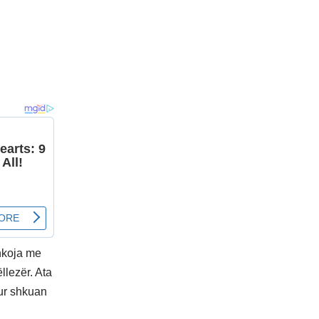
hkoja me
llezër. Ata
kur shkuan