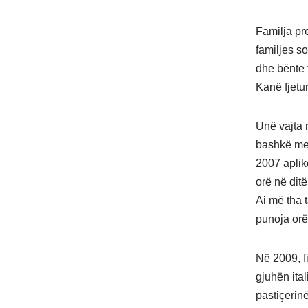
Familja pre
familjes so
dhe bënte 
Kanë fjetur
Unë vajta 
bashkë me 
2007 aplik
orë në dit
Ai më tha t
punoja orë 
Në 2009, f
gjuhën ita
pastiçerin