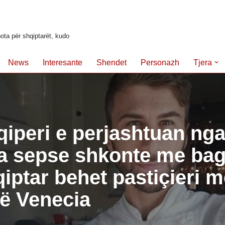
ota për shqiptarët, kudo
News
Interesante
Shendet
Personazh
Tjera
iperi e perjashtuan ng
a sepse shkonte me bagë
qiptar behet pastiçieri m
ë Venecia