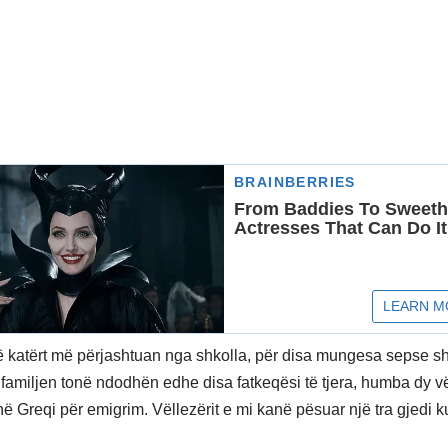
ë katërt më përjashtuan nga shkolla, për disa mungesa sepse s
 familjen tonë ndodhën edhe disa fatkeqësi të tjera, humba dy vë
në Greqi për emigrim. Vëllezërit e mi kanë pësuar një tra gjedi 