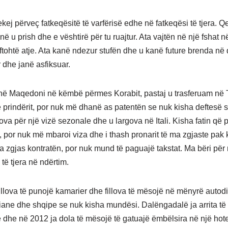
kej përveç fatkeqësitë të varfërisë edhe në fatkeqësi të tjera. Q
në u prish dhe e vështirë për tu ruajtur. Ata vajtën në një fshat 
ftohtë atje. Ata kanë ndezur stufën dhe u kanë future brenda në
 dhe janë asfiksuar.
në Maqedoni në këmbë përmes Korabit, pastaj u trasferuam në 
prindërit, por nuk më dhanë as patentën se nuk kisha deftesë s
ova për një vizë sezonale dhe u largova në Itali. Kisha fatin që 
ë, por nuk më mbaroi viza dhe i thash pronarit të ma zgjaste pak 
a zgjas kontratën, por nuk mund të paguajë takstat. Ma bëri për n
të tjera në ndërtim.
illova të punojë kamarier dhe fillova të mësojë në mënyrë autod
liane dhe shqipe se nuk kisha mundësi. Dalëngadalë ja arrita t
ë dhe në 2012 ja dola të mësojë të gatuajë ëmbëlsira në një hot