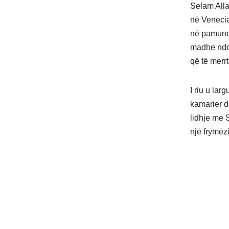
Selam Allar
në Venecia.
në pamundë
madhe ndod
që të merr
I riu u lar
kamarier d
lidhje me 
një frymëzi