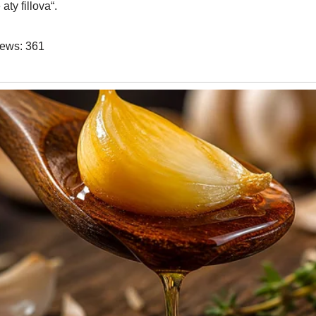
aty fillova“.
iews:
361