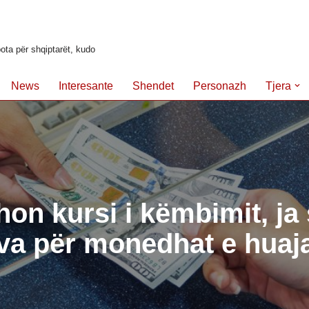
ota për shqiptarët, kudo
News
Interesante
Shendet
Personazh
Tjera
on kursi i këmbimit, ja 
va për monedhat e huaja