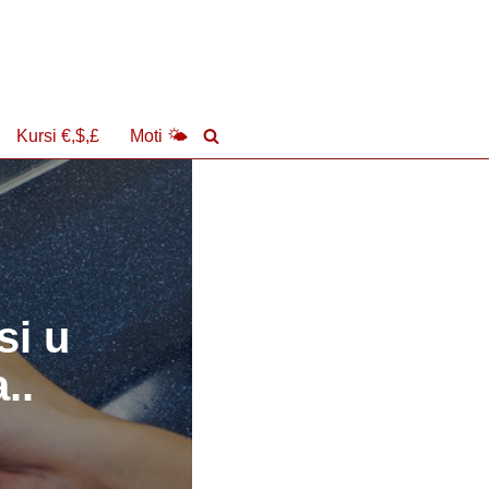
Kursi €,$,£
Moti 🌤
si u
..