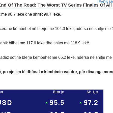
t me 98.7 lekë dhe shitet 99.7 lekë.
cerane këmbehet në blerje me 104.3 lekë, ndërsa në shitje me 
tanik blihet me 117.6 lekë dhe shitet me 118.9 lekë.
nadez sot në blerje këmbehet me 65.2 lekë, ndërsa në shitje me 
, po sjellim të dhënat e këmbimin valutor, për disa nga mon