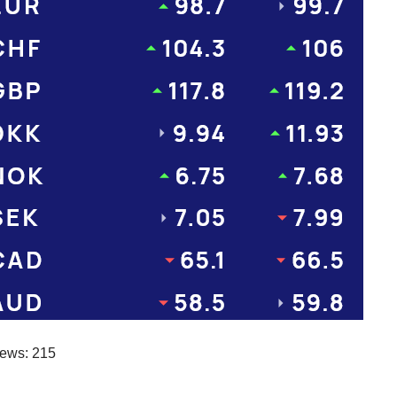
iews:
215