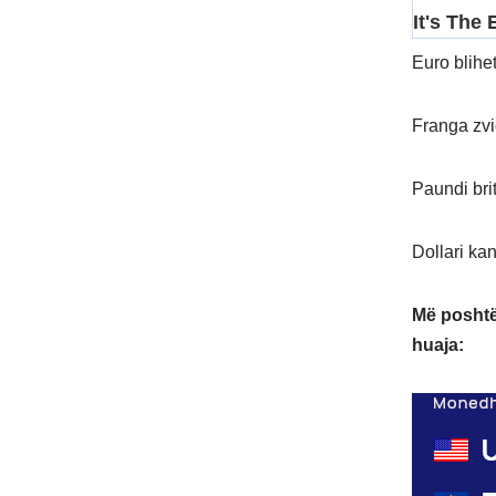
Euro blihe
Franga zvi
Paundi bri
Dollari ka
Më poshtë
huaja: