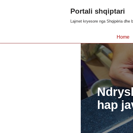
Portali shqiptari
Skip
Lajmet kryesore nga Shqipëria dhe b
to
content
Home
Ndrysh
hap ja