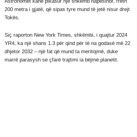
Astronomët kanë pikasur një shkëmb hapësinor, rreth
200 metra i gjatë, që sipas tyre mund të jetë nisur drejt
Tokës.
Siç raporton New York Times, shkëmbi, i quajtur 2024
YR4, ka një shans 1.3 për qind për të na godasë më 22
dhjetor 2032 – një fat që mund ta meritojmë, duke
marrë parasysh se çfarë trajtimi ia bëjmë planetit.