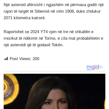
Një asteroid afërsisht i ngjashëm në përmasa goditi një
rajon të largët të Siberisë në vitin 1908, duke zhdukur
2071 kilometra katrorë.
Raportohet se 2024 YT4 vjen në tre në shkallën e
rrezikut të ndikimit në Torino, e cila mat probabilitetin e
një asteroidi që të godasë Tokën.
Post Views:
200