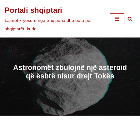
Portali shqiptari
Skip
Lajmet kryesore nga Shqipëria dhe bota për
to
shqiptarët, kudo
content
Astronomët zbulojnë një asteroid
që është nisur drejt Tokës