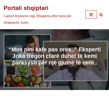
Portali shqiptari
Skip
Lajmet kryesore nga Shqipëria dhe bota për
to
shqiptarët, kudo
content
“Mos pini kafe pas orës..” Eksperti
Joka tregon cfarë duhet të kemi
parasysh për një gjumë të qetë..