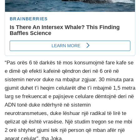
“Pas orës 6 të darkës të mos konsumojmë fare kafe se
e dimë që efekti kafeinë qëndron deri në 6 orë në
sistemin nervor duke na mbajtur zgjuar. 30 minuta para
gjumit duhet t’i heqim celularët dhe t’i mbajmë 1,5 metra
larg se frekuencat e pajisjeve celulare dëmtojnë deri në
ADN tonë duke ndërhyrë në sistemin
neurotransmetues, duke lëshuar një radikal të lirë te
qelizat që është vrasëse. Një studim tregon se me mbi
2 orë shtyhet gjumi tek një person që mban afër një
aparat celular”, tha Joka.